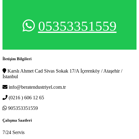
05353351559
İletişim Bilgileri
Karslı Ahmet Cad Sivas Sokak 17/A İçerenköy / Ataşehir /
İstanbul
info@beratendustriyel.com.tr
(0216 ) 606 12 65
905353351559
Çalışma Saatleri
7/24 Servis