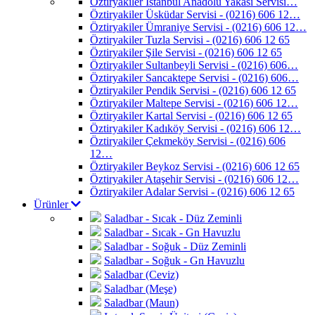
Öztiryakiler İstanbul Anadolu Yakası Servisi…
Öztiryakiler Üsküdar Servisi - (0216) 606 12…
Öztiryakiler Ümraniye Servisi - (0216) 606 12…
Öztiryakiler Tuzla Servisi - (0216) 606 12 65
Öztiryakiler Şile Servisi - (0216) 606 12 65
Öztiryakiler Sultanbeyli Servisi - (0216) 606…
Öztiryakiler Sancaktepe Servisi - (0216) 606…
Öztiryakiler Pendik Servisi - (0216) 606 12 65
Öztiryakiler Maltepe Servisi - (0216) 606 12…
Öztiryakiler Kartal Servisi - (0216) 606 12 65
Öztiryakiler Kadıköy Servisi - (0216) 606 12…
Öztiryakiler Çekmeköy Servisi - (0216) 606
12…
Öztiryakiler Beykoz Servisi - (0216) 606 12 65
Öztiryakiler Ataşehir Servisi - (0216) 606 12…
Öztiryakiler Adalar Servisi - (0216) 606 12 65
Ürünler
Saladbar - Sıcak - Düz Zeminli
Saladbar - Sıcak - Gn Havuzlu
Saladbar - Soğuk - Düz Zeminli
Saladbar - Soğuk - Gn Havuzlu
Saladbar (Ceviz)
Saladbar (Meşe)
Saladbar (Maun)