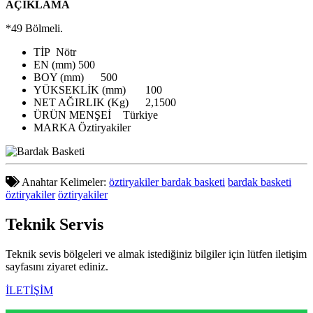
AÇIKLAMA
*49 Bölmeli.
TİP
Nötr
EN (mm)
500
BOY (mm)
500
YÜKSEKLİK (mm)
100
NET AĞIRLIK (Kg)
2,1500
ÜRÜN MENŞEİ
Türkiye
MARKA
Öztiryakiler
Anahtar Kelimeler:
öztiryakiler bardak basketi
bardak basketi
öztiryakiler
öztiryakiler
Teknik
Servis
Teknik sevis bölgeleri ve almak istediğiniz bilgiler için lütfen iletişim
sayfasını ziyaret ediniz.
İLETİŞİM