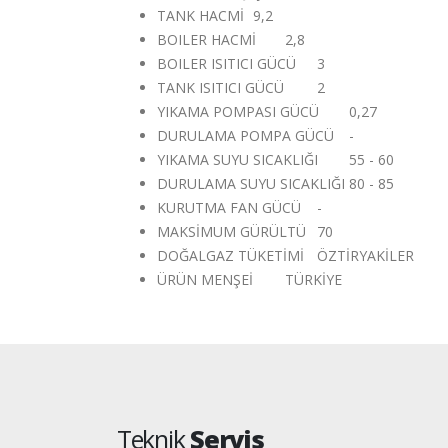
TANK HACMİ
9,2
BOILER HACMİ
2,8
BOILER ISITICI GÜCÜ
3
TANK ISITICI GÜCÜ
2
YIKAMA POMPASI GÜCÜ
0,27
DURULAMA POMPA GÜCÜ
-
YIKAMA SUYU SICAKLIĞI
55 - 60
DURULAMA SUYU SICAKLIĞI
80 - 85
KURUTMA FAN GÜCÜ
-
MAKSİMUM GÜRÜLTÜ
70
DOĞALGAZ TÜKETİMİ
ÖZTİRYAKİLER
ÜRÜN MENŞEİ
TÜRKİYE
Teknik
Servis