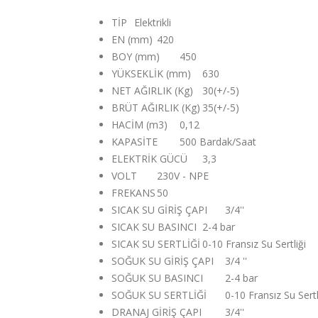
TİP
Elektrikli
EN (mm)
420
BOY (mm)
450
YÜKSEKLİK (mm)
630
NET AĞIRLIK (Kg)
30(+/-5)
BRÜT AĞIRLIK (Kg)
35(+/-5)
HACİM (m3)
0,12
KAPASİTE
500 Bardak/Saat
ELEKTRİK GÜCÜ
3,3
VOLT
230V - NPE
FREKANS
50
SICAK SU GİRİŞ ÇAPI
3/4''
SICAK SU BASINCI
2-4 bar
SICAK SU SERTLİĞİ
0-10 Fransız Su Sertliği
SOĞUK SU GİRİŞ ÇAPI
3/4 ''
SOĞUK SU BASINCI
2-4 bar
SOĞUK SU SERTLİĞİ
0-10 Fransız Su Sertl
DRANAJ GİRİŞ ÇAPI
3/4''