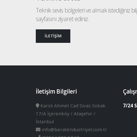
Teknik sevis bölgeleri ve almak istediğiniz bilgi
sayfasını ziyaret ediniz.
İLETİŞİM
İletişim Bilgileri
Çalış
Karslı Ahmet Cad Sivas Sokak
7/24 S
17/A İçerenköy / Ataşehir /
İstanbul
info@beratendustriyel.com.tr