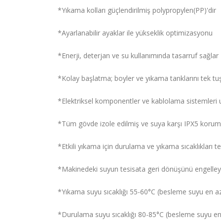
*Yıkama kolları güçlendirilmiş polypropylen(PP)'dir
*Ayarlanabilir ayaklar ile yükseklik optimizasyonu
*Enerji, deterjan ve su kullanımında tasarruf sağlar
*Kolay başlatma; boyler ve yıkama tanklarını tek tu
*Elektriksel komponentler ve kablolama sistemleri u
*Tüm gövde izole edilmiş ve suya karşı IPX5 korum
*Etkili yıkama için durulama ve yıkama sıcaklıkları 
*Makinedeki suyun tesisata geri dönüşünü engelley
*Yıkama suyu sıcaklığı 55-60°C (besleme suyu en az 
*Durulama suyu sıcaklığı 80-85°C (besleme suyu en 