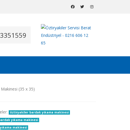
53351559
eler:
öztiryakiler bardak yıkama makinesi
l bardak yıkama makinesi
k yıkama makinesi