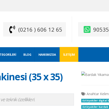
(0216 ) 606 12 65
9053
ATEGORILERI
BLOG
HAKKIMIZDA
İLETIŞIM
nesi (35 x 35)
Anahtar Kelim
e teknik özellikleri.
öztiryakiler digita
öztiryakiler barda