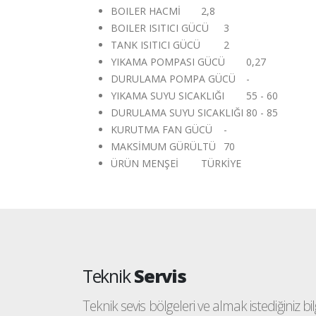
BOILER HACMİ
2,8
BOILER ISITICI GÜCÜ
3
TANK ISITICI GÜCÜ
2
YIKAMA POMPASI GÜCÜ
0,27
DURULAMA POMPA GÜCÜ
-
YIKAMA SUYU SICAKLIĞI
55 - 60
DURULAMA SUYU SICAKLIĞI
80 - 85
KURUTMA FAN GÜCÜ
-
MAKSİMUM GÜRÜLTÜ
70
ÜRÜN MENŞEİ
TÜRKİYE
Teknik
Servis
Teknik sevis bölgeleri ve almak istediğiniz bilgi