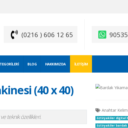
(0216 ) 606 12 65
9053
ATEGORILERI
BLOG
HAKKIMIZDA
İLETIŞIM
nesi (40 x 40)
Anahtar Kelim
e teknik özellikleri.
öztiryakiler digita
öztiryakiler barda