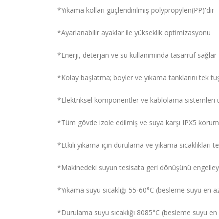
*Yıkama kolları güçlendirilmiş polypropylen(PP)'dir
*Ayarlanabilir ayaklar ile yükseklik optimizasyonu
*Enerji, deterjan ve su kullanımında tasarruf sağlar
*Kolay başlatma; boyler ve yıkama tanklarını tek tu
*Elektriksel komponentler ve kablolama sistemleri u
*Tüm gövde izole edilmiş ve suya karşı IPX5 korum
*Etkili yıkama için durulama ve yıkama sıcaklıkları 
*Makinedeki suyun tesisata geri dönüşünü engelley
*Yıkama suyu sıcaklığı 55-60°C (besleme suyu en az 
*Durulama suyu sıcaklığı 8085°C (besleme suyu en a