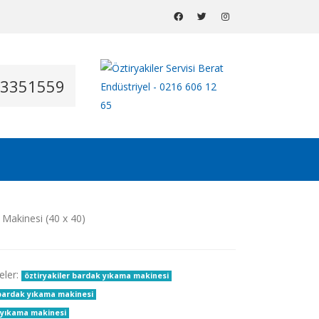
53351559
eler:
öztiryakiler bardak yıkama makinesi
l bardak yıkama makinesi
k yıkama makinesi