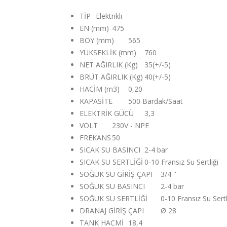
TİP
Elektrikli
EN (mm)
475
BOY (mm)
565
YÜKSEKLİK (mm)
760
NET AĞIRLIK (Kg)
35(+/-5)
BRÜT AĞIRLIK (Kg)
40(+/-5)
HACİM (m3)
0,20
KAPASİTE
500 Bardak/Saat
ELEKTRİK GÜCÜ
3,3
VOLT
230V - NPE
FREKANS
50
SICAK SU BASINCI
2-4 bar
SICAK SU SERTLİĞİ
0-10 Fransız Su Sertliği
SOĞUK SU GİRİŞ ÇAPI
3/4 ''
SOĞUK SU BASINCI
2-4 bar
SOĞUK SU SERTLİĞİ
0-10 Fransız Su Sertl
DRANAJ GİRİŞ ÇAPI
Ø 28
TANK HACMİ
18,4