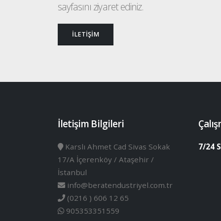
sayfasını ziyaret ediniz.
İLETİŞİM
İletişim Bilgileri
Çalış
Karslı Ahmet Cad Sivas Sokak
7/24 S
17/A İçerenköy / Ataşehir /
İstanbul
info@beratendustriyel.com.tr
(0216 ) 606 12 65
905353351559