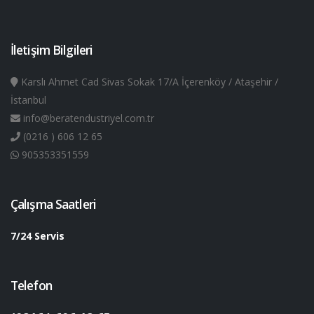
İletişim Bilgileri
Karslı Ahmet Cad Sivas Sokak 17/A İçerenköy / Ataşehir /
İstanbul
info@beratendustriyel.com.tr
(0216 ) 606 12 65
905353351559
Çalışma Saatleri
7/24 Servis
Telefon