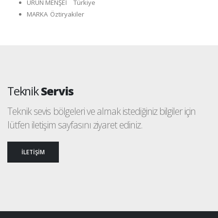
ÜRÜN MENŞEİ
Türkiye
MARKA
Öztiryakiler
Teknik
Servis
Teknik sevis bölgeleri ve almak istediğiniz bilgiler için
lütfen iletişim sayfasını ziyaret ediniz.
İLETİŞİM