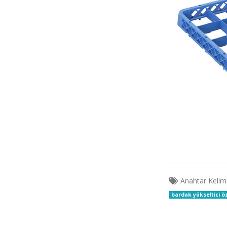
Anahtar Kelim
bardak yükseltici öz