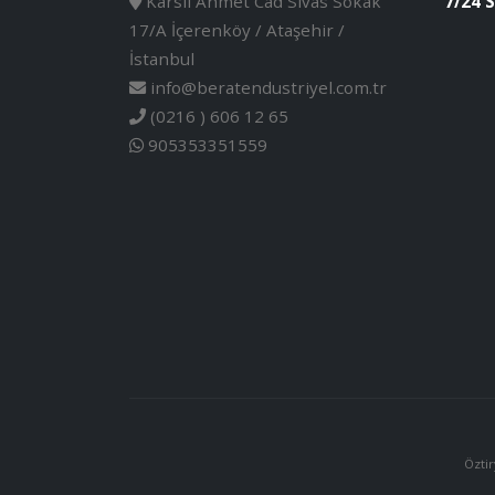
Karslı Ahmet Cad Sivas Sokak
7/24 S
17/A İçerenköy / Ataşehir /
İstanbul
info@beratendustriyel.com.tr
(0216 ) 606 12 65
905353351559
Öztir