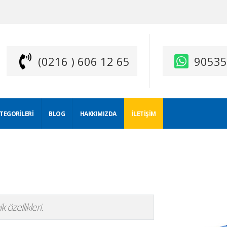
(0216 ) 606 12 65
9053
ATEGORILERI
BLOG
HAKKIMIZDA
İLETIŞIM
 özellikleri.