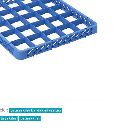
eler:
öztiryakiler bardak yükseltici
tiryakiler
öztiryakiler