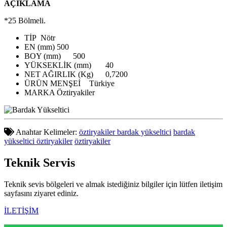
AÇIKLAMA
*25 Bölmeli.
TİP
Nötr
EN (mm)
500
BOY (mm)
500
YÜKSEKLİK (mm)
40
NET AĞIRLIK (Kg)
0,7200
ÜRÜN MENŞEİ
Türkiye
MARKA
Öztiryakiler
Anahtar Kelimeler:
öztiryakiler bardak yükseltici
bardak
yükseltici öztiryakiler
öztiryakiler
Teknik
Servis
Teknik sevis bölgeleri ve almak istediğiniz bilgiler için lütfen iletişim
sayfasını ziyaret ediniz.
İLETİŞİM