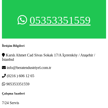
05353351559
İletişim Bilgileri
Karslı Ahmet Cad Sivas Sokak 17/A İçerenköy / Ataşehir /
İstanbul
info@beratendustriyel.com.tr
(0216 ) 606 12 65
905353351559
Çalışma Saatleri
7/24 Servis