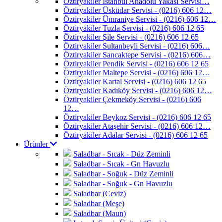
Öztiryakiler İstanbul Anadolu Yakası Servisi…
Öztiryakiler Üsküdar Servisi - (0216) 606 12…
Öztiryakiler Ümraniye Servisi - (0216) 606 12…
Öztiryakiler Tuzla Servisi - (0216) 606 12 65
Öztiryakiler Şile Servisi - (0216) 606 12 65
Öztiryakiler Sultanbeyli Servisi - (0216) 606…
Öztiryakiler Sancaktepe Servisi - (0216) 606…
Öztiryakiler Pendik Servisi - (0216) 606 12 65
Öztiryakiler Maltepe Servisi - (0216) 606 12…
Öztiryakiler Kartal Servisi - (0216) 606 12 65
Öztiryakiler Kadıköy Servisi - (0216) 606 12…
Öztiryakiler Çekmeköy Servisi - (0216) 606
12…
Öztiryakiler Beykoz Servisi - (0216) 606 12 65
Öztiryakiler Ataşehir Servisi - (0216) 606 12…
Öztiryakiler Adalar Servisi - (0216) 606 12 65
Ürünler
Saladbar - Sıcak - Düz Zeminli
Saladbar - Sıcak - Gn Havuzlu
Saladbar - Soğuk - Düz Zeminli
Saladbar - Soğuk - Gn Havuzlu
Saladbar (Ceviz)
Saladbar (Meşe)
Saladbar (Maun)