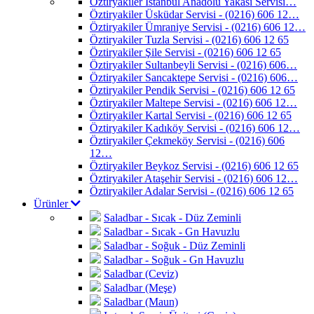
Öztiryakiler İstanbul Anadolu Yakası Servisi…
Öztiryakiler Üsküdar Servisi - (0216) 606 12…
Öztiryakiler Ümraniye Servisi - (0216) 606 12…
Öztiryakiler Tuzla Servisi - (0216) 606 12 65
Öztiryakiler Şile Servisi - (0216) 606 12 65
Öztiryakiler Sultanbeyli Servisi - (0216) 606…
Öztiryakiler Sancaktepe Servisi - (0216) 606…
Öztiryakiler Pendik Servisi - (0216) 606 12 65
Öztiryakiler Maltepe Servisi - (0216) 606 12…
Öztiryakiler Kartal Servisi - (0216) 606 12 65
Öztiryakiler Kadıköy Servisi - (0216) 606 12…
Öztiryakiler Çekmeköy Servisi - (0216) 606
12…
Öztiryakiler Beykoz Servisi - (0216) 606 12 65
Öztiryakiler Ataşehir Servisi - (0216) 606 12…
Öztiryakiler Adalar Servisi - (0216) 606 12 65
Ürünler
Saladbar - Sıcak - Düz Zeminli
Saladbar - Sıcak - Gn Havuzlu
Saladbar - Soğuk - Düz Zeminli
Saladbar - Soğuk - Gn Havuzlu
Saladbar (Ceviz)
Saladbar (Meşe)
Saladbar (Maun)