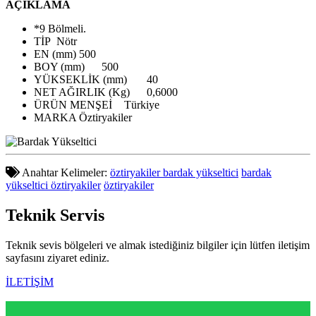
AÇIKLAMA
*9 Bölmeli.
TİP
Nötr
EN (mm)
500
BOY (mm)
500
YÜKSEKLİK (mm)
40
NET AĞIRLIK (Kg)
0,6000
ÜRÜN MENŞEİ
Türkiye
MARKA
Öztiryakiler
Anahtar Kelimeler:
öztiryakiler bardak yükseltici
bardak
yükseltici öztiryakiler
öztiryakiler
Teknik
Servis
Teknik sevis bölgeleri ve almak istediğiniz bilgiler için lütfen iletişim
sayfasını ziyaret ediniz.
İLETİŞİM