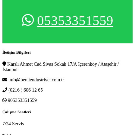
05353351559
İletişim Bilgileri
Karslı Ahmet Cad Sivas Sokak 17/A İçerenköy / Ataşehir /
İstanbul
info@beratendustriyel.com.tr
(0216 ) 606 12 65
905353351559
Çalışma Saatleri
7/24 Servis