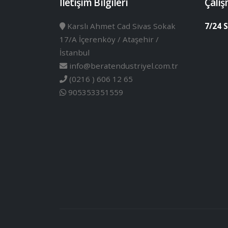
İletişim Bilgileri
Çalış
Karslı Ahmet Cad Sivas Sokak
7/24 S
17/A İçerenköy / Ataşehir /
İstanbul
info@beratendustriyel.com.tr
(0216 ) 606 12 65
905353351559