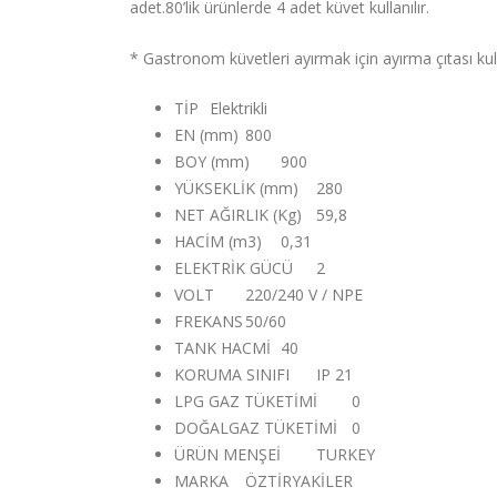
adet.80’lik ürünlerde 4 adet küvet kullanılır.
* Gastronom küvetleri ayırmak için ayırma çıtası kul
TİP
Elektrikli
EN (mm)
800
BOY (mm)
900
YÜKSEKLİK (mm)
280
NET AĞIRLIK (Kg)
59,8
HACİM (m3)
0,31
ELEKTRİK GÜCÜ
2
VOLT
220/240 V / NPE
FREKANS
50/60
TANK HACMİ
40
KORUMA SINIFI
IP 21
LPG GAZ TÜKETİMİ
0
DOĞALGAZ TÜKETİMİ
0
ÜRÜN MENŞEİ
TURKEY
MARKA
ÖZTİRYAKİLER