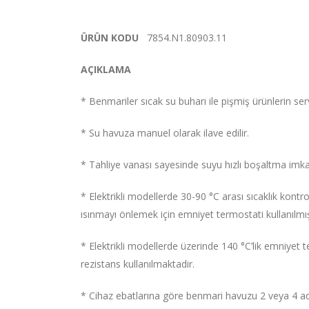
ÜRÜN KODU
7854.N1.80903.11
AÇIKLAMA
* Benmariler sıcak su buharı ile pişmiş ürünlerin servi
* Su havuza manuel olarak ilave edilir.
* Tahliye vanası sayesinde suyu hızlı boşaltma imk
* Elektrikli modellerde 30-90 °C arası sıcaklık kont
ısınmayı önlemek için emniyet termostati kullanılmış
* Elektrikli modellerde üzerinde 140 °C’lik emniyet te
rezistans kullanılmaktadir.
* Cihaz ebatlarına göre benmari havuzu 2 veya 4 ade