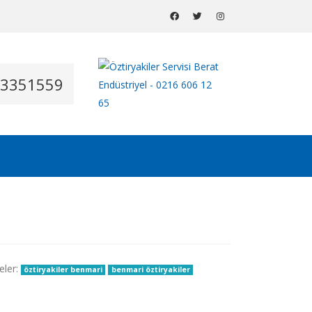
53351559
eler:
öztiryakiler benmari
benmari öztiryakiler