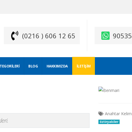
(0216 ) 606 12 65
9053
ATEGORILERI
BLOG
HAKKIMIZDA
İLETIŞIM
Anahtar Kelim
eri.
öztiryakiler