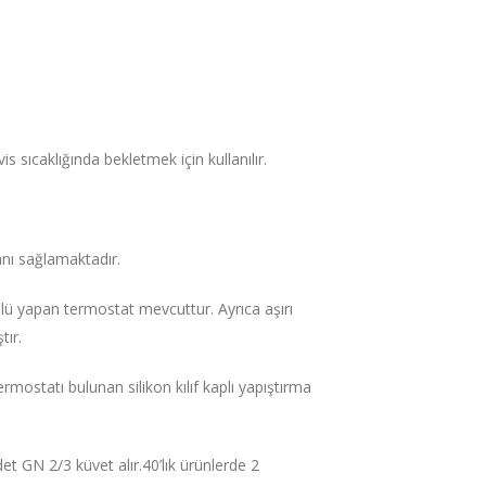
s sıcaklığında bekletmek için kullanılır.
anı sağlamaktadır.
rolü yapan termostat mevcuttur. Ayrıca aşırı
tır.
rmostatı bulunan silikon kılıf kaplı yapıştırma
t GN 2/3 küvet alır.40’lık ürünlerde 2