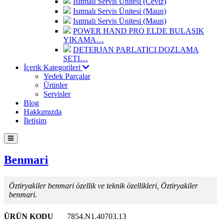
Isıtmalı Servis Ünitesi (Ceviz)
Isıtmalı Servis Ünitesi (Maun)
Isıtmalı Servis Ünitesi (Maun)
POWER HAND PRO ELDE BULAŞIK
YIKAMA…
DETERJAN PARLATICI DOZLAMA
SETI…
İçerik Kategorileri
Yedek Parçalar
Ürünler
Servisler
Blog
Hakkımızda
İletişim
Benmari
Öztiryakiler benmari özellik ve teknik özellikleri, Öztiryakiler
benmari.
ÜRÜN KODU
7854.N1.40703.13