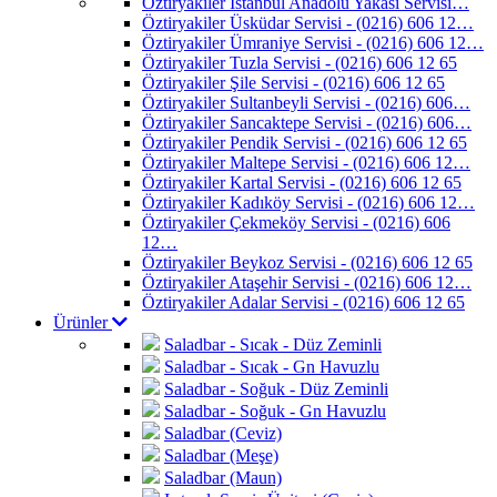
Öztiryakiler İstanbul Anadolu Yakası Servisi…
Öztiryakiler Üsküdar Servisi - (0216) 606 12…
Öztiryakiler Ümraniye Servisi - (0216) 606 12…
Öztiryakiler Tuzla Servisi - (0216) 606 12 65
Öztiryakiler Şile Servisi - (0216) 606 12 65
Öztiryakiler Sultanbeyli Servisi - (0216) 606…
Öztiryakiler Sancaktepe Servisi - (0216) 606…
Öztiryakiler Pendik Servisi - (0216) 606 12 65
Öztiryakiler Maltepe Servisi - (0216) 606 12…
Öztiryakiler Kartal Servisi - (0216) 606 12 65
Öztiryakiler Kadıköy Servisi - (0216) 606 12…
Öztiryakiler Çekmeköy Servisi - (0216) 606
12…
Öztiryakiler Beykoz Servisi - (0216) 606 12 65
Öztiryakiler Ataşehir Servisi - (0216) 606 12…
Öztiryakiler Adalar Servisi - (0216) 606 12 65
Ürünler
Saladbar - Sıcak - Düz Zeminli
Saladbar - Sıcak - Gn Havuzlu
Saladbar - Soğuk - Düz Zeminli
Saladbar - Soğuk - Gn Havuzlu
Saladbar (Ceviz)
Saladbar (Meşe)
Saladbar (Maun)