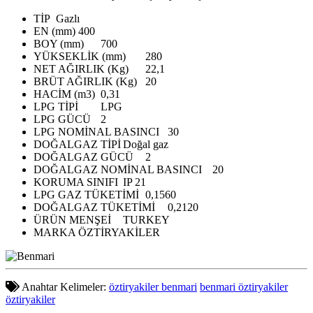
TİP
Gazlı
EN (mm)
400
BOY (mm)
700
YÜKSEKLİK (mm)
280
NET AĞIRLIK (Kg)
22,1
BRÜT AĞIRLIK (Kg)
20
HACİM (m3)
0,31
LPG TİPİ
LPG
LPG GÜCÜ
2
LPG NOMİNAL BASINCI
30
DOĞALGAZ TİPİ
Doğal gaz
DOĞALGAZ GÜCÜ
2
DOĞALGAZ NOMİNAL BASINCI
20
KORUMA SINIFI
IP 21
LPG GAZ TÜKETİMİ
0,1560
DOĞALGAZ TÜKETİMİ
0,2120
ÜRÜN MENŞEİ
TURKEY
MARKA
ÖZTİRYAKİLER
Anahtar Kelimeler:
öztiryakiler benmari
benmari öztiryakiler
öztiryakiler