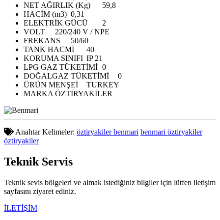
NET AĞIRLIK (Kg)
59,8
HACİM (m3)
0,31
ELEKTRİK GÜCÜ
2
VOLT
220/240 V / NPE
FREKANS
50/60
TANK HACMİ
40
KORUMA SINIFI
IP 21
LPG GAZ TÜKETİMİ
0
DOĞALGAZ TÜKETİMİ
0
ÜRÜN MENŞEİ
TURKEY
MARKA
ÖZTİRYAKİLER
Anahtar Kelimeler:
öztiryakiler benmari
benmari öztiryakiler
öztiryakiler
Teknik
Servis
Teknik sevis bölgeleri ve almak istediğiniz bilgiler için lütfen iletişim
sayfasını ziyaret ediniz.
İLETİŞİM