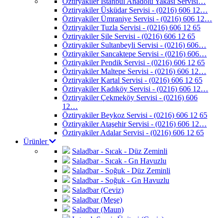
Öztiryakiler İstanbul Anadolu Yakası Servisi…
Öztiryakiler Üsküdar Servisi - (0216) 606 12…
Öztiryakiler Ümraniye Servisi - (0216) 606 12…
Öztiryakiler Tuzla Servisi - (0216) 606 12 65
Öztiryakiler Şile Servisi - (0216) 606 12 65
Öztiryakiler Sultanbeyli Servisi - (0216) 606…
Öztiryakiler Sancaktepe Servisi - (0216) 606…
Öztiryakiler Pendik Servisi - (0216) 606 12 65
Öztiryakiler Maltepe Servisi - (0216) 606 12…
Öztiryakiler Kartal Servisi - (0216) 606 12 65
Öztiryakiler Kadıköy Servisi - (0216) 606 12…
Öztiryakiler Çekmeköy Servisi - (0216) 606
12…
Öztiryakiler Beykoz Servisi - (0216) 606 12 65
Öztiryakiler Ataşehir Servisi - (0216) 606 12…
Öztiryakiler Adalar Servisi - (0216) 606 12 65
Ürünler
Saladbar - Sıcak - Düz Zeminli
Saladbar - Sıcak - Gn Havuzlu
Saladbar - Soğuk - Düz Zeminli
Saladbar - Soğuk - Gn Havuzlu
Saladbar (Ceviz)
Saladbar (Meşe)
Saladbar (Maun)