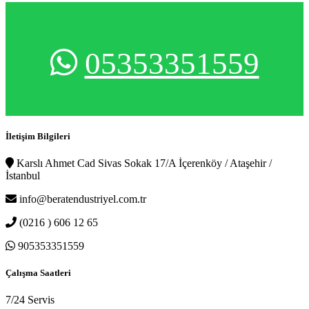
05353351559
İletişim Bilgileri
Karslı Ahmet Cad Sivas Sokak 17/A İçerenköy / Ataşehir /
İstanbul
info@beratendustriyel.com.tr
(0216 ) 606 12 65
905353351559
Çalışma Saatleri
7/24 Servis