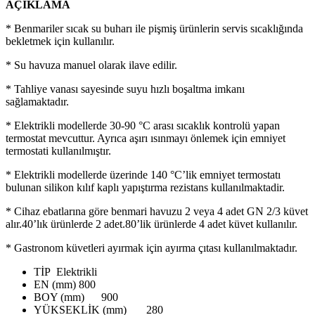
AÇIKLAMA
* Benmariler sıcak su buharı ile pişmiş ürünlerin servis sıcaklığında
bekletmek için kullanılır.
* Su havuza manuel olarak ilave edilir.
* Tahliye vanası sayesinde suyu hızlı boşaltma imkanı
sağlamaktadır.
* Elektrikli modellerde 30-90 °C arası sıcaklık kontrolü yapan
termostat mevcuttur. Ayrıca aşırı ısınmayı önlemek için emniyet
termostati kullanılmıştır.
* Elektrikli modellerde üzerinde 140 °C’lik emniyet termostatı
bulunan silikon kılıf kaplı yapıştırma rezistans kullanılmaktadir.
* Cihaz ebatlarına göre benmari havuzu 2 veya 4 adet GN 2/3 küvet
alır.40’lık ürünlerde 2 adet.80’lik ürünlerde 4 adet küvet kullanılır.
* Gastronom küvetleri ayırmak için ayırma çıtası kullanılmaktadır.
TİP
Elektrikli
EN (mm)
800
BOY (mm)
900
YÜKSEKLİK (mm)
280