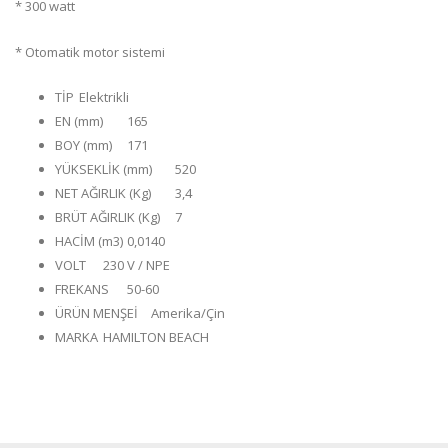
* 300 watt
* Otomatik motor sistemi
TİP
Elektrikli
EN (mm)
165
BOY (mm)
171
YÜKSEKLİK (mm)
520
NET AĞIRLIK (Kg)
3,4
BRÜT AĞIRLIK (Kg)
7
HACİM (m3)
0,0140
VOLT
230 V / NPE
FREKANS
50-60
ÜRÜN MENŞEİ
Amerika/Çin
MARKA
HAMILTON BEACH