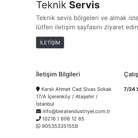
Teknik
Servis
Teknik sevis bölgeleri ve almak isted
lütfen iletişim sayfasını ziyaret edin
İLETİŞİM
İletişim Bilgileri
Çalı
Karslı Ahmet Cad Sivas Sokak
7/24 
17/A İçerenköy / Ataşehir /
İstanbul
info@beratendustriyel.com.tr
(0216 ) 606 12 65
905353351559