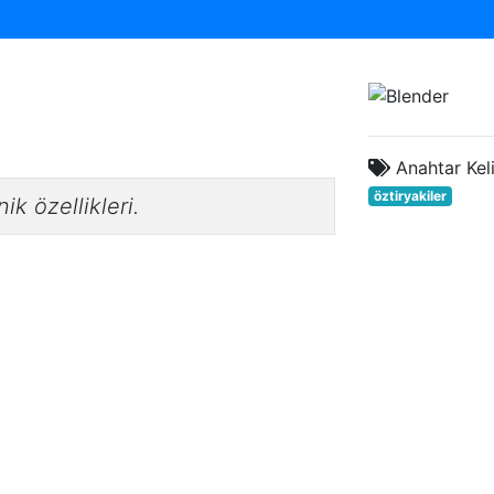
Anahtar Kel
öztiryakiler
ik özellikleri.