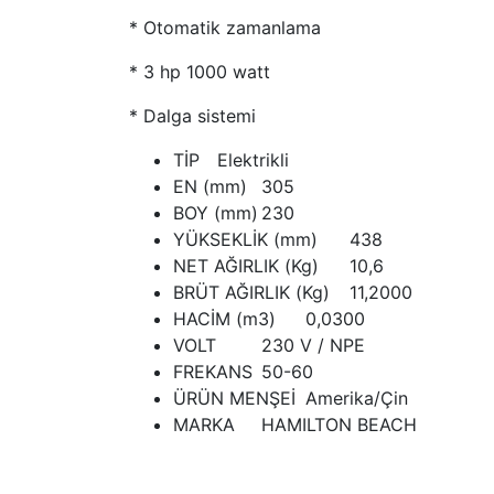
* Otomatik zamanlama
* 3 hp 1000 watt
* Dalga sistemi
TİP
Elektrikli
EN (mm)
305
BOY (mm)
230
YÜKSEKLİK (mm)
438
NET AĞIRLIK (Kg)
10,6
BRÜT AĞIRLIK (Kg)
11,2000
HACİM (m3)
0,0300
VOLT
230 V / NPE
FREKANS
50-60
ÜRÜN MENŞEİ
Amerika/Çin
MARKA
HAMILTON BEACH