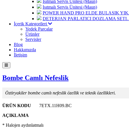
Isıtmalı Servis Ünitesi (Maun)
Isıtmalı Servis Ünitesi (Maun)
POWER HAND PRO ELDE BULAŞIK Y
DETERJAN PARLATICI DOZLAMA SETI
İçerik Kategorileri
Yedek Parçalar
Ürünler
Servisler
Blog
Hakkımızda
İletişim
Bombe Camlı Nefeslik
Öztiryakiler bombe camlı nefeslik özellik ve teknik özellikleri.
ÜRÜN KODU
7ETX.11H09.BC
AÇIKLAMA
* Halojen aydınlatmalı