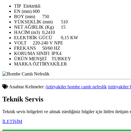
TİP
Elektrikli
EN (mm)
600
BOY (mm)
750
YÜKSEKLİK (mm)
510
NET AĞIRLIK (Kg)
15
HACİM (m3)
0,2410
ELEKTRİK GÜCÜ
0,15 KW
VOLT
220-240 V NPE
FREKANS
50/60 HZ
KORUMA SINIFI
IPX4
ÜRÜN MENŞEİ
TURKEY
MARKA
ÖZTİRYAKİLER
Anahtar Kelimeler:
öztiryakiler bombe camlı nefeslik
öztiryakiler
Teknik
Servis
Teknik sevis bölgeleri ve almak istediğiniz bilgiler için lütfen iletişim 
İLETİŞİM