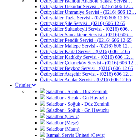
Öztiryakiler İstanbul Anadolu Yakası Servisi…
Öztiryakiler Üsküdar Servisi - (0216) 606 12…
Öztiryakiler Ümraniye Servisi - (0216) 606 12…
Öztiryakiler Tuzla Servisi - (0216) 606 12 65
Öztiryakiler Şile Servisi - (0216) 606 12 65
Öztiryakiler Sultanbeyli Servisi - (0216) 606…
Öztiryakiler Sancaktepe Servisi - (0216) 606…
Öztiryakiler Pendik Servisi - (0216) 606 12 65
Öztiryakiler Maltepe Servisi - (0216) 606 12…
Öztiryakiler Kartal Servisi - (0216) 606 12 65
Öztiryakiler Kadıköy Servisi - (0216) 606 12…
Öztiryakiler Çekmeköy Servisi - (0216) 606 12…
Öztiryakiler Beykoz Servisi - (0216) 606 12 65
Öztiryakiler Ataşehir Servisi - (0216) 606 12…
Öztiryakiler Adalar Servisi - (0216) 606 12 65
Ürünler
Saladbar - Sıcak - Düz Zeminli
Saladbar - Sıcak - Gn Havuzlu
Saladbar - Soğuk - Düz Zeminli
Saladbar - Soğuk - Gn Havuzlu
Saladbar (Ceviz)
Saladbar (Meşe)
Saladbar (Maun)
Isıtmalı Servis Ünitesi (Ceviz)