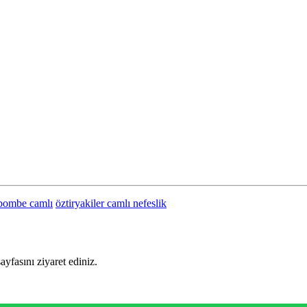
 bombe camlı
öztiryakiler camlı nefeslik
sayfasını ziyaret ediniz.