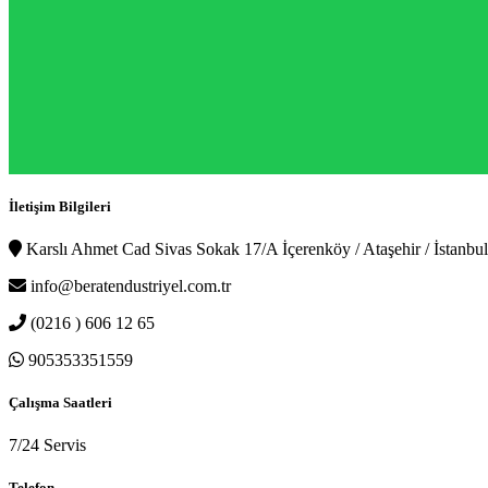
İletişim Bilgileri
Karslı Ahmet Cad Sivas Sokak 17/A İçerenköy / Ataşehir / İstanbul
info@beratendustriyel.com.tr
(0216 ) 606 12 65
905353351559
Çalışma Saatleri
7/24 Servis
Telefon