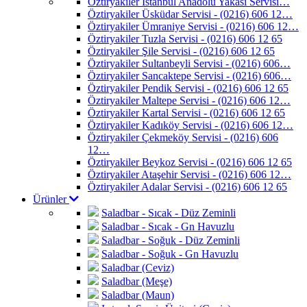
Öztiryakiler İstanbul Anadolu Yakası Servisi…
Öztiryakiler Üsküdar Servisi - (0216) 606 12…
Öztiryakiler Ümraniye Servisi - (0216) 606 12…
Öztiryakiler Tuzla Servisi - (0216) 606 12 65
Öztiryakiler Şile Servisi - (0216) 606 12 65
Öztiryakiler Sultanbeyli Servisi - (0216) 606…
Öztiryakiler Sancaktepe Servisi - (0216) 606…
Öztiryakiler Pendik Servisi - (0216) 606 12 65
Öztiryakiler Maltepe Servisi - (0216) 606 12…
Öztiryakiler Kartal Servisi - (0216) 606 12 65
Öztiryakiler Kadıköy Servisi - (0216) 606 12…
Öztiryakiler Çekmeköy Servisi - (0216) 606
12…
Öztiryakiler Beykoz Servisi - (0216) 606 12 65
Öztiryakiler Ataşehir Servisi - (0216) 606 12…
Öztiryakiler Adalar Servisi - (0216) 606 12 65
Ürünler
Saladbar - Sıcak - Düz Zeminli
Saladbar - Sıcak - Gn Havuzlu
Saladbar - Soğuk - Düz Zeminli
Saladbar - Soğuk - Gn Havuzlu
Saladbar (Ceviz)
Saladbar (Meşe)
Saladbar (Maun)