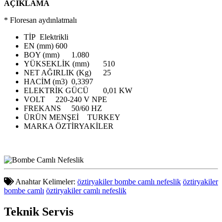
AÇIKLAMA
* Floresan aydınlatmalı
TİP
Elektrikli
EN (mm)
600
BOY (mm)
1.080
YÜKSEKLİK (mm)
510
NET AĞIRLIK (Kg)
25
HACİM (m3)
0,3397
ELEKTRİK GÜCÜ
0,01 KW
VOLT
220-240 V NPE
FREKANS
50/60 HZ
ÜRÜN MENŞEİ
TURKEY
MARKA
ÖZTİRYAKİLER
Anahtar Kelimeler:
öztiryakiler bombe camlı nefeslik
öztiryakiler
bombe camlı
öztiryakiler camlı nefeslik
Teknik
Servis