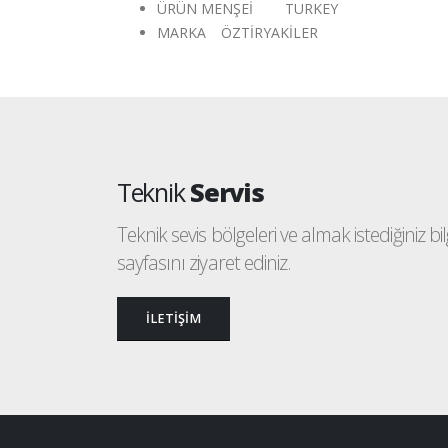
ÜRÜN MENŞEİ
TURKEY
MARKA
ÖZTİRYAKİLER
Teknik
Servis
Teknik sevis bölgeleri ve almak istediğiniz bilgi
sayfasını ziyaret ediniz.
İLETİŞİM