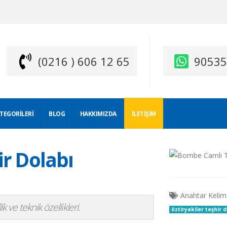
(0216 ) 606 12 65
9053
ATEGORILERI
BLOG
HAKKIMIZDA
İLETIŞIM
r Dolabı
Anahtar Kelim
 ve teknik özellikleri.
öztiryakiler teşhir 