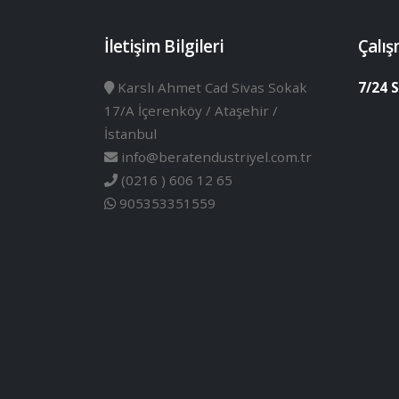
İletişim Bilgileri
Çalış
Karslı Ahmet Cad Sivas Sokak
7/24 S
17/A İçerenköy / Ataşehir /
İstanbul
info@beratendustriyel.com.tr
(0216 ) 606 12 65
905353351559