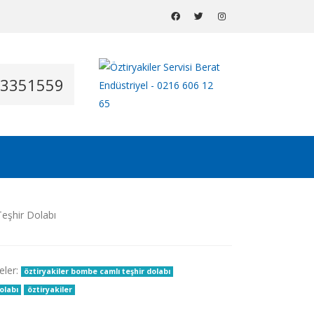
53351559
eler:
öztiryakiler bombe camlı teşhir dolabı
dolabı
öztiryakiler