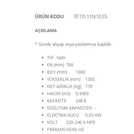
ÜRÜN KODU
7ETD.11N10.SS
AÇIKLAMA
* Gövde ahşap veya paslanmaz kaplıdır.
TİP
Nötr
EN (mm)
700
BOY (mm)
1000
YÜKSEKLİK (mm)
1350
NET AĞIRLIK (Kg)
179
HACİM (m3)
0,9450
KAPASİTE
240 lt
SOĞUTMA KAPASİTESİ
-
ELEKTRİK GÜCÜ
0,03 KW
VOLT
220-240 V NPE
FREKANS
50/60 HZ