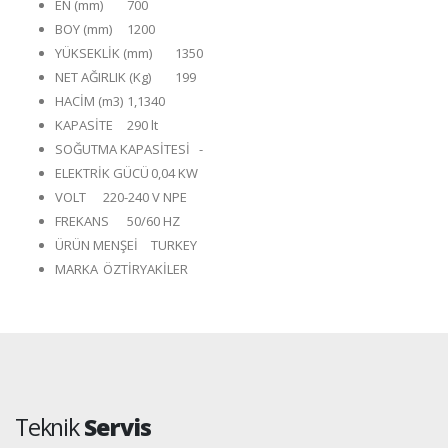
EN (mm)
700
BOY (mm)
1200
YÜKSEKLİK (mm)
1350
NET AĞIRLIK (Kg)
199
HACİM (m3)
1,1340
KAPASİTE
290 lt
SOĞUTMA KAPASİTESİ
-
ELEKTRİK GÜCÜ
0,04 KW
VOLT
220-240 V NPE
FREKANS
50/60 HZ
ÜRÜN MENŞEİ
TURKEY
MARKA
ÖZTİRYAKİLER
Teknik
Servis