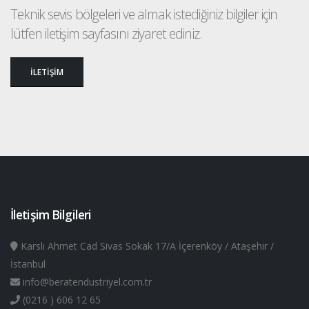
Teknik sevis bölgeleri ve almak istediğiniz bilgiler için
lütfen iletişim sayfasını ziyaret ediniz.
İLETİŞİM
İletişim Bilgileri
Karslı Ahmet Cad Sivas Sokak 17/A İçerenköy / Ataşehir /
İstanbul
info@beratendustriyel.com.tr
(0216 ) 606 12 65