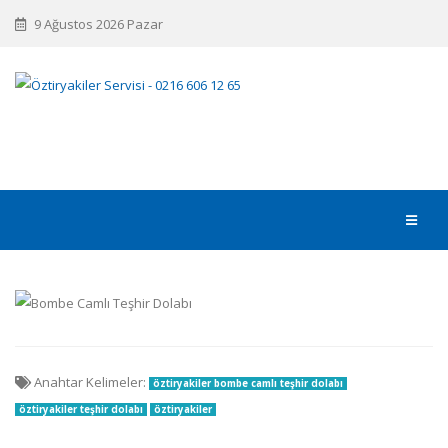
9 Ağustos 2026 Pazar
Anahtar Kelimeler:
öztiryakiler bombe camlı teşhir dolabı
öztiryakiler teşhir dolabı
öztiryakiler