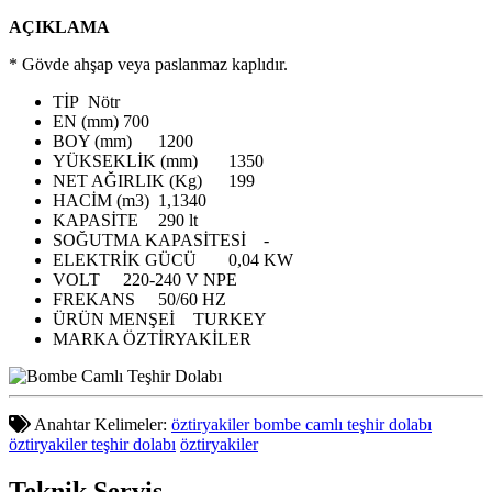
AÇIKLAMA
* Gövde ahşap veya paslanmaz kaplıdır.
TİP
Nötr
EN (mm)
700
BOY (mm)
1200
YÜKSEKLİK (mm)
1350
NET AĞIRLIK (Kg)
199
HACİM (m3)
1,1340
KAPASİTE
290 lt
SOĞUTMA KAPASİTESİ
-
ELEKTRİK GÜCÜ
0,04 KW
VOLT
220-240 V NPE
FREKANS
50/60 HZ
ÜRÜN MENŞEİ
TURKEY
MARKA
ÖZTİRYAKİLER
Anahtar Kelimeler:
öztiryakiler bombe camlı teşhir dolabı
öztiryakiler teşhir dolabı
öztiryakiler
Teknik
Servis