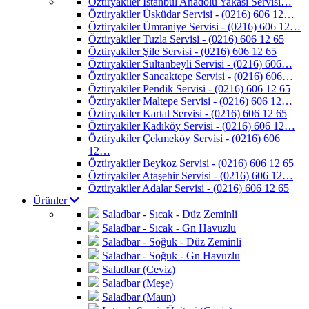
Öztiryakiler İstanbul Anadolu Yakası Servisi…
Öztiryakiler Üsküdar Servisi - (0216) 606 12…
Öztiryakiler Ümraniye Servisi - (0216) 606 12…
Öztiryakiler Tuzla Servisi - (0216) 606 12 65
Öztiryakiler Şile Servisi - (0216) 606 12 65
Öztiryakiler Sultanbeyli Servisi - (0216) 606…
Öztiryakiler Sancaktepe Servisi - (0216) 606…
Öztiryakiler Pendik Servisi - (0216) 606 12 65
Öztiryakiler Maltepe Servisi - (0216) 606 12…
Öztiryakiler Kartal Servisi - (0216) 606 12 65
Öztiryakiler Kadıköy Servisi - (0216) 606 12…
Öztiryakiler Çekmeköy Servisi - (0216) 606
12…
Öztiryakiler Beykoz Servisi - (0216) 606 12 65
Öztiryakiler Ataşehir Servisi - (0216) 606 12…
Öztiryakiler Adalar Servisi - (0216) 606 12 65
Ürünler
Saladbar - Sıcak - Düz Zeminli
Saladbar - Sıcak - Gn Havuzlu
Saladbar - Soğuk - Düz Zeminli
Saladbar - Soğuk - Gn Havuzlu
Saladbar (Ceviz)
Saladbar (Meşe)
Saladbar (Maun)