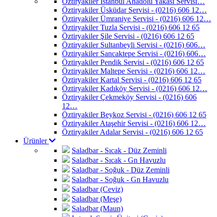
Öztiryakiler İstanbul Anadolu Yakası Servisi…
Öztiryakiler Üsküdar Servisi - (0216) 606 12…
Öztiryakiler Ümraniye Servisi - (0216) 606 12…
Öztiryakiler Tuzla Servisi - (0216) 606 12 65
Öztiryakiler Şile Servisi - (0216) 606 12 65
Öztiryakiler Sultanbeyli Servisi - (0216) 606…
Öztiryakiler Sancaktepe Servisi - (0216) 606…
Öztiryakiler Pendik Servisi - (0216) 606 12 65
Öztiryakiler Maltepe Servisi - (0216) 606 12…
Öztiryakiler Kartal Servisi - (0216) 606 12 65
Öztiryakiler Kadıköy Servisi - (0216) 606 12…
Öztiryakiler Çekmeköy Servisi - (0216) 606
12…
Öztiryakiler Beykoz Servisi - (0216) 606 12 65
Öztiryakiler Ataşehir Servisi - (0216) 606 12…
Öztiryakiler Adalar Servisi - (0216) 606 12 65
Ürünler
Saladbar - Sıcak - Düz Zeminli
Saladbar - Sıcak - Gn Havuzlu
Saladbar - Soğuk - Düz Zeminli
Saladbar - Soğuk - Gn Havuzlu
Saladbar (Ceviz)
Saladbar (Meşe)
Saladbar (Maun)