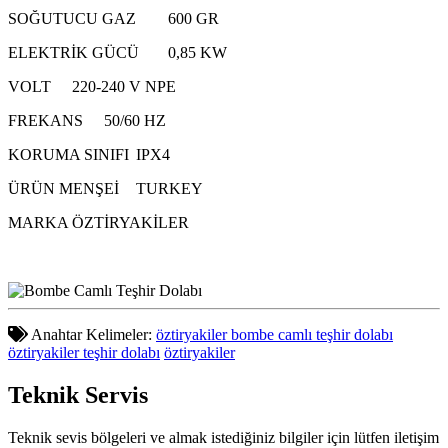
SOĞUTUCU GAZ
600 GR
ELEKTRİK GÜCÜ
0,85 KW
VOLT
220-240 V NPE
FREKANS
50/60 HZ
KORUMA SINIFI
IPX4
ÜRÜN MENŞEİ
TURKEY
MARKA
ÖZTİRYAKİLER
Anahtar Kelimeler:
öztiryakiler bombe camlı teşhir dolabı
öztiryakiler teşhir dolabı
öztiryakiler
Teknik
Servis
Teknik sevis bölgeleri ve almak istediğiniz bilgiler için lütfen iletişim