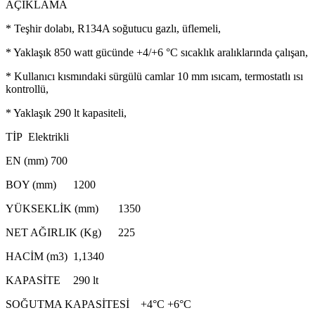
AÇIKLAMA
* Teşhir dolabı, R134A soğutucu gazlı, üflemeli,
* Yaklaşık 850 watt gücünde +4/+6 °C sıcaklık aralıklarında çalışan,
* Kullanıcı kısmındaki sürgülü camlar 10 mm ısıcam, termostatlı ısı
kontrollü,
* Yaklaşık 290 lt kapasiteli,
TİP
Elektrikli
EN (mm)
700
BOY (mm)
1200
YÜKSEKLİK (mm)
1350
NET AĞIRLIK (Kg)
225
HACİM (m3)
1,1340
KAPASİTE
290 lt
SOĞUTMA KAPASİTESİ
+4°C +6°C