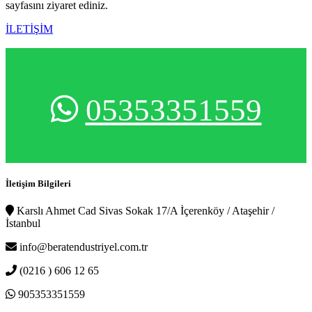
sayfasını ziyaret ediniz.
İLETİŞİM
05353351559
İletişim Bilgileri
Karslı Ahmet Cad Sivas Sokak 17/A İçerenköy / Ataşehir /
İstanbul
info@beratendustriyel.com.tr
(0216 ) 606 12 65
905353351559