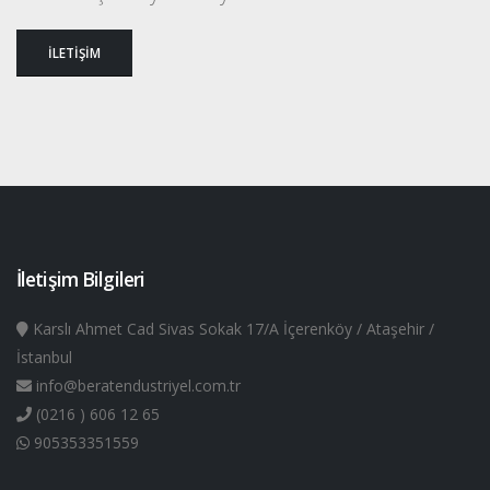
İLETİŞİM
İletişim Bilgileri
Karslı Ahmet Cad Sivas Sokak 17/A İçerenköy / Ataşehir /
İstanbul
info@beratendustriyel.com.tr
(0216 ) 606 12 65
905353351559