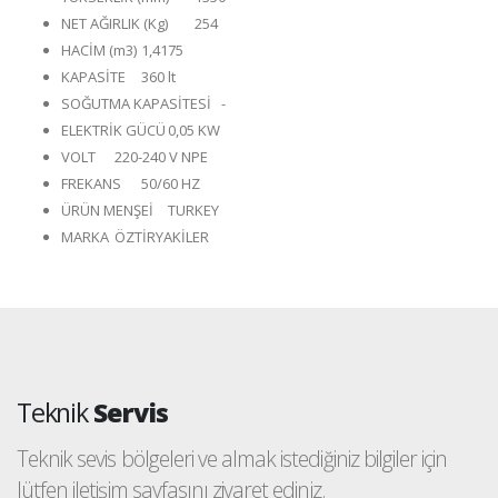
NET AĞIRLIK (Kg)
254
HACİM (m3)
1,4175
KAPASİTE
360 lt
SOĞUTMA KAPASİTESİ
-
ELEKTRİK GÜCÜ
0,05 KW
VOLT
220-240 V NPE
FREKANS
50/60 HZ
ÜRÜN MENŞEİ
TURKEY
MARKA
ÖZTİRYAKİLER
Teknik
Servis
Teknik sevis bölgeleri ve almak istediğiniz bilgiler için
lütfen iletişim sayfasını ziyaret ediniz.