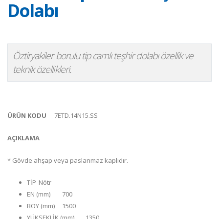
Dolabı
Öztiryakiler borulu tip camlı teşhir dolabı özellik ve
teknik özellikleri.
ÜRÜN KODU
7ETD.14N15.SS
AÇIKLAMA
* Gövde ahşap veya paslanmaz kaplıdır.
TİP
Nötr
EN (mm)
700
BOY (mm)
1500
YÜKSEKLİK (mm)
1350