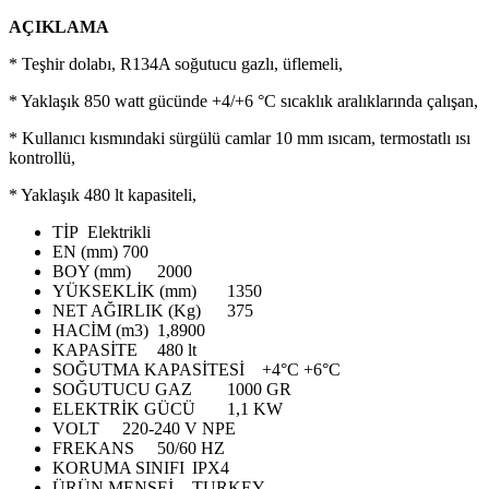
AÇIKLAMA
* Teşhir dolabı, R134A soğutucu gazlı, üflemeli,
* Yaklaşık 850 watt gücünde +4/+6 °C sıcaklık aralıklarında çalışan,
* Kullanıcı kısmındaki sürgülü camlar 10 mm ısıcam, termostatlı ısı
kontrollü,
* Yaklaşık 480 lt kapasiteli,
TİP
Elektrikli
EN (mm)
700
BOY (mm)
2000
YÜKSEKLİK (mm)
1350
NET AĞIRLIK (Kg)
375
HACİM (m3)
1,8900
KAPASİTE
480 lt
SOĞUTMA KAPASİTESİ
+4°C +6°C
SOĞUTUCU GAZ
1000 GR
ELEKTRİK GÜCÜ
1,1 KW
VOLT
220-240 V NPE
FREKANS
50/60 HZ
KORUMA SINIFI
IPX4
ÜRÜN MENŞEİ
TURKEY