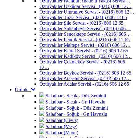
Öztiryakiler İstanbul Anadolu Yakası Servisi…
Öztiryakiler Üsküdar Servisi - (0216) 606 12…
Öztiryakiler Ümraniye Servisi - (0216) 606 12…
Öztiryakiler Tuzla Servisi - (0216) 606 12 65
Öztiryakiler Şile Servisi - (0216) 606 12 65
Öztiryakiler Sultanbeyli Servisi - (0216) 606…
Öztiryakiler Sancaktepe Servisi - (0216) 606…
Öztiryakiler Pendik Servisi - (0216) 606 12 65
Öztiryakiler Maltepe Servisi - (0216) 606 12…
Öztiryakiler Kartal Servisi - (0216) 606 12 65
Öztiryakiler Kadıköy Servisi - (0216) 606 12…
Öztiryakiler Çekmeköy Servisi - (0216) 606
12…
Öztiryakiler Beykoz Servisi - (0216) 606 12 65
Öztiryakiler Ataşehir Servisi - (0216) 606 12…
Öztiryakiler Adalar Servisi - (0216) 606 12 65
Ürünler
Saladbar - Sıcak - Düz Zeminli
Saladbar - Sıcak - Gn Havuzlu
Saladbar - Soğuk - Düz Zeminli
Saladbar - Soğuk - Gn Havuzlu
Saladbar (Ceviz)
Saladbar (Meşe)
Saladbar (Maun)