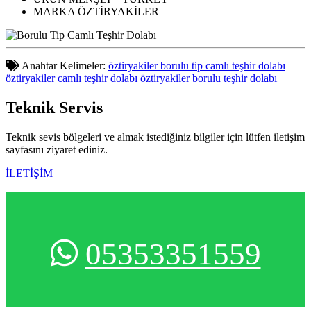
MARKA
ÖZTİRYAKİLER
Anahtar Kelimeler:
öztiryakiler borulu tip camlı teşhir dolabı
öztiryakiler camlı teşhir dolabı
öztiryakiler borulu teşhir dolabı
Teknik
Servis
Teknik sevis bölgeleri ve almak istediğiniz bilgiler için lütfen iletişim
sayfasını ziyaret ediniz.
İLETİŞİM
05353351559