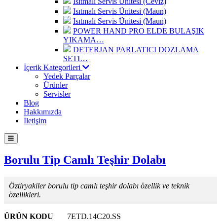
Isıtmalı Servis Ünitesi (Ceviz)
Isıtmalı Servis Ünitesi (Maun)
Isıtmalı Servis Ünitesi (Maun)
POWER HAND PRO ELDE BULAŞIK
YIKAMA…
DETERJAN PARLATICI DOZLAMA
SETI…
İçerik Kategorileri
Yedek Parçalar
Ürünler
Servisler
Blog
Hakkımızda
İletişim
Borulu Tip Camlı Teşhir Dolabı
Öztiryakiler borulu tip camlı teşhir dolabı özellik ve teknik
özellikleri.
ÜRÜN KODU
7ETD.14C20.SS