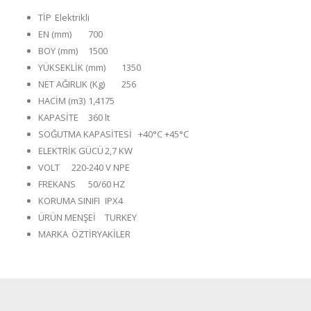
TİP
Elektrikli
EN (mm)
700
BOY (mm)
1500
YÜKSEKLİK (mm)
1350
NET AĞIRLIK (Kg)
256
HACİM (m3)
1,4175
KAPASİTE
360 lt
SOĞUTMA KAPASİTESİ
+40°C +45°C
ELEKTRİK GÜCÜ
2,7 KW
VOLT
220-240 V NPE
FREKANS
50/60 HZ
KORUMA SINIFI
IPX4
ÜRÜN MENŞEİ
TURKEY
MARKA
ÖZTİRYAKİLER