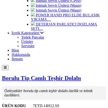
Isıtmalı Servis Ünitesi (Ceviz)
Isıtmalı Servis Ünitesi (Maun)
Isıtmalı Servis Ünitesi (Maun)
POWER HAND PRO ELDE BULAŞIK
YIKAMA…
DETERJAN PARLATICI DOZLAMA
SETI…
İçerik Kategorileri
Yedek Parçalar
Ürünler
Servisler
Blog
Hakkımızda
İletişim
Borulu Tip Camlı Teşhir Dolabı
Öztiryakiler borulu tip camlı teşhir dolabı özellik ve teknik
özellikleri.
ÜRÜN KODU
7ETD.14H12.SS