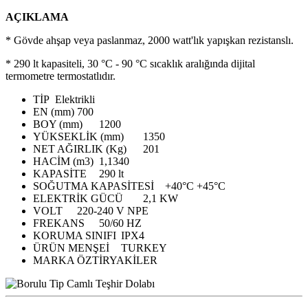
AÇIKLAMA
* Gövde ahşap veya paslanmaz, 2000 watt'lık yapışkan rezistanslı.
* 290 lt kapasiteli, 30 °C - 90 °C sıcaklık aralığında dijital
termometre termostatlıdır.
TİP
Elektrikli
EN (mm)
700
BOY (mm)
1200
YÜKSEKLİK (mm)
1350
NET AĞIRLIK (Kg)
201
HACİM (m3)
1,1340
KAPASİTE
290 lt
SOĞUTMA KAPASİTESİ
+40°C +45°C
ELEKTRİK GÜCÜ
2,1 KW
VOLT
220-240 V NPE
FREKANS
50/60 HZ
KORUMA SINIFI
IPX4
ÜRÜN MENŞEİ
TURKEY
MARKA
ÖZTİRYAKİLER