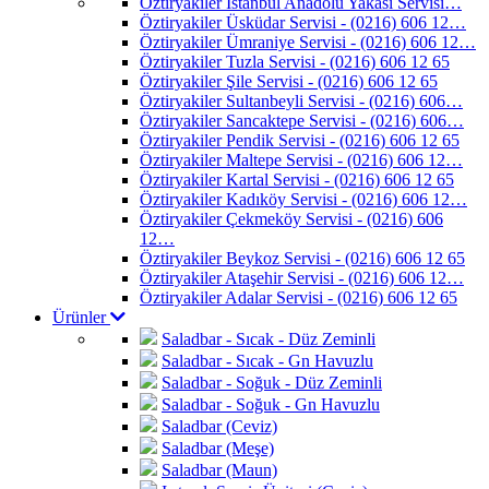
Öztiryakiler İstanbul Anadolu Yakası Servisi…
Öztiryakiler Üsküdar Servisi - (0216) 606 12…
Öztiryakiler Ümraniye Servisi - (0216) 606 12…
Öztiryakiler Tuzla Servisi - (0216) 606 12 65
Öztiryakiler Şile Servisi - (0216) 606 12 65
Öztiryakiler Sultanbeyli Servisi - (0216) 606…
Öztiryakiler Sancaktepe Servisi - (0216) 606…
Öztiryakiler Pendik Servisi - (0216) 606 12 65
Öztiryakiler Maltepe Servisi - (0216) 606 12…
Öztiryakiler Kartal Servisi - (0216) 606 12 65
Öztiryakiler Kadıköy Servisi - (0216) 606 12…
Öztiryakiler Çekmeköy Servisi - (0216) 606
12…
Öztiryakiler Beykoz Servisi - (0216) 606 12 65
Öztiryakiler Ataşehir Servisi - (0216) 606 12…
Öztiryakiler Adalar Servisi - (0216) 606 12 65
Ürünler
Saladbar - Sıcak - Düz Zeminli
Saladbar - Sıcak - Gn Havuzlu
Saladbar - Soğuk - Düz Zeminli
Saladbar - Soğuk - Gn Havuzlu
Saladbar (Ceviz)
Saladbar (Meşe)
Saladbar (Maun)