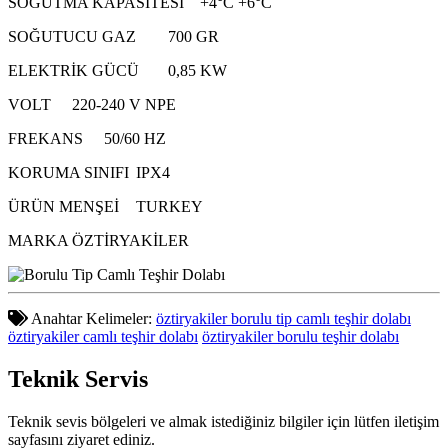
SOĞUTMA KAPASİTESİ
+4°C +6°C
SOĞUTUCU GAZ
700 GR
ELEKTRİK GÜCÜ
0,85 KW
VOLT
220-240 V NPE
FREKANS
50/60 HZ
KORUMA SINIFI
IPX4
ÜRÜN MENŞEİ
TURKEY
MARKA
ÖZTİRYAKİLER
Anahtar Kelimeler:
öztiryakiler borulu tip camlı teşhir dolabı
öztiryakiler camlı teşhir dolabı
öztiryakiler borulu teşhir dolabı
Teknik
Servis
Teknik sevis bölgeleri ve almak istediğiniz bilgiler için lütfen iletişim
sayfasını ziyaret ediniz.