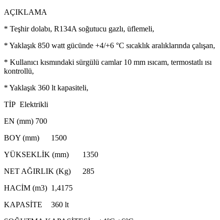
AÇIKLAMA
* Teşhir dolabı, R134A soğutucu gazlı, üflemeli,
* Yaklaşık 850 watt gücünde +4/+6 °C sıcaklık aralıklarında çalışan,
* Kullanıcı kısmındaki sürgülü camlar 10 mm ısıcam, termostatlı ısı
kontrollü,
* Yaklaşık 360 lt kapasiteli,
TİP
Elektrikli
EN (mm)
700
BOY (mm)
1500
YÜKSEKLİK (mm)
1350
NET AĞIRLIK (Kg)
285
HACİM (m3)
1,4175
KAPASİTE
360 lt