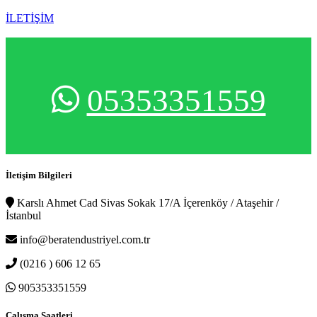
İLETİŞİM
05353351559
İletişim Bilgileri
Karslı Ahmet Cad Sivas Sokak 17/A İçerenköy / Ataşehir /
İstanbul
info@beratendustriyel.com.tr
(0216 ) 606 12 65
905353351559
Çalışma Saatleri