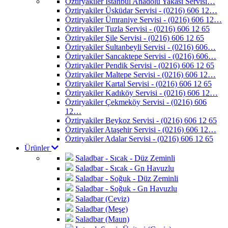
Öztiryakiler İstanbul Anadolu Yakası Servisi…
Öztiryakiler Üsküdar Servisi - (0216) 606 12…
Öztiryakiler Ümraniye Servisi - (0216) 606 12…
Öztiryakiler Tuzla Servisi - (0216) 606 12 65
Öztiryakiler Şile Servisi - (0216) 606 12 65
Öztiryakiler Sultanbeyli Servisi - (0216) 606…
Öztiryakiler Sancaktepe Servisi - (0216) 606…
Öztiryakiler Pendik Servisi - (0216) 606 12 65
Öztiryakiler Maltepe Servisi - (0216) 606 12…
Öztiryakiler Kartal Servisi - (0216) 606 12 65
Öztiryakiler Kadıköy Servisi - (0216) 606 12…
Öztiryakiler Çekmeköy Servisi - (0216) 606
12…
Öztiryakiler Beykoz Servisi - (0216) 606 12 65
Öztiryakiler Ataşehir Servisi - (0216) 606 12…
Öztiryakiler Adalar Servisi - (0216) 606 12 65
Ürünler
Saladbar - Sıcak - Düz Zeminli
Saladbar - Sıcak - Gn Havuzlu
Saladbar - Soğuk - Düz Zeminli
Saladbar - Soğuk - Gn Havuzlu
Saladbar (Ceviz)
Saladbar (Meşe)
Saladbar (Maun)