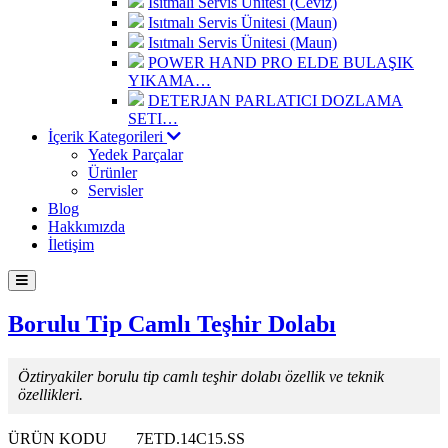
Isıtmalı Servis Ünitesi (Ceviz)
Isıtmalı Servis Ünitesi (Maun)
Isıtmalı Servis Ünitesi (Maun)
POWER HAND PRO ELDE BULAŞIK
YIKAMA…
DETERJAN PARLATICI DOZLAMA
SETI…
İçerik Kategorileri
Yedek Parçalar
Ürünler
Servisler
Blog
Hakkımızda
İletişim
Borulu Tip Camlı Teşhir Dolabı
Öztiryakiler borulu tip camlı teşhir dolabı özellik ve teknik
özellikleri.
ÜRÜN KODU
7ETD.14C15.SS