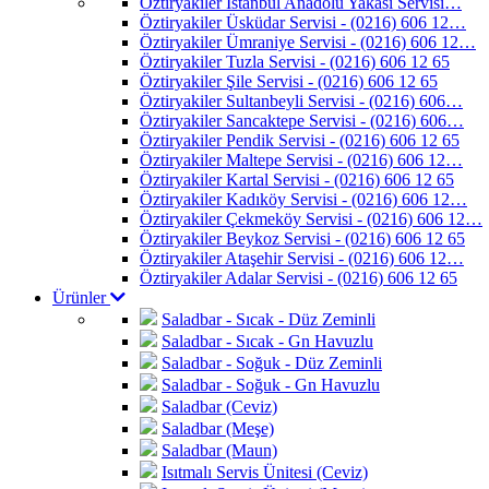
Öztiryakiler İstanbul Anadolu Yakası Servisi…
Öztiryakiler Üsküdar Servisi - (0216) 606 12…
Öztiryakiler Ümraniye Servisi - (0216) 606 12…
Öztiryakiler Tuzla Servisi - (0216) 606 12 65
Öztiryakiler Şile Servisi - (0216) 606 12 65
Öztiryakiler Sultanbeyli Servisi - (0216) 606…
Öztiryakiler Sancaktepe Servisi - (0216) 606…
Öztiryakiler Pendik Servisi - (0216) 606 12 65
Öztiryakiler Maltepe Servisi - (0216) 606 12…
Öztiryakiler Kartal Servisi - (0216) 606 12 65
Öztiryakiler Kadıköy Servisi - (0216) 606 12…
Öztiryakiler Çekmeköy Servisi - (0216) 606 12…
Öztiryakiler Beykoz Servisi - (0216) 606 12 65
Öztiryakiler Ataşehir Servisi - (0216) 606 12…
Öztiryakiler Adalar Servisi - (0216) 606 12 65
Ürünler
Saladbar - Sıcak - Düz Zeminli
Saladbar - Sıcak - Gn Havuzlu
Saladbar - Soğuk - Düz Zeminli
Saladbar - Soğuk - Gn Havuzlu
Saladbar (Ceviz)
Saladbar (Meşe)
Saladbar (Maun)
Isıtmalı Servis Ünitesi (Ceviz)