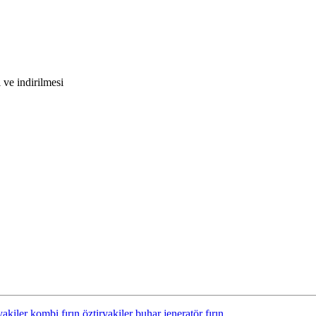
ve indirilmesi
yakiler kombi fırın
öztiryakiler buhar jeneratör fırın