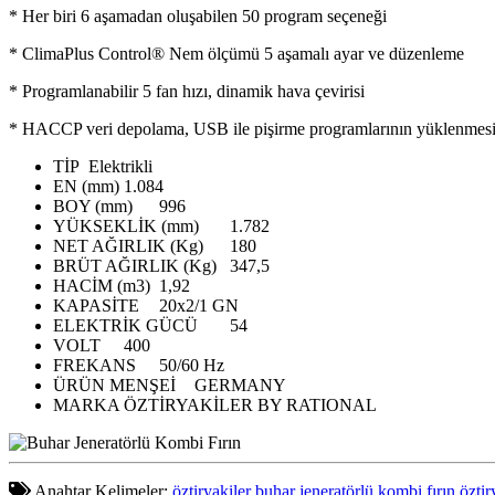
* Her biri 6 aşamadan oluşabilen 50 program seçeneği
* ClimaPlus Control® Nem ölçümü 5 aşamalı ayar ve düzenleme
* Programlanabilir 5 fan hızı, dinamik hava çevirisi
* HACCP veri depolama, USB ile pişirme programlarının yüklenmesi 
TİP
Elektrikli
EN (mm)
1.084
BOY (mm)
996
YÜKSEKLİK (mm)
1.782
NET AĞIRLIK (Kg)
180
BRÜT AĞIRLIK (Kg)
347,5
HACİM (m3)
1,92
KAPASİTE
20x2/1 GN
ELEKTRİK GÜCÜ
54
VOLT
400
FREKANS
50/60 Hz
ÜRÜN MENŞEİ
GERMANY
MARKA
ÖZTİRYAKİLER BY RATIONAL
Anahtar Kelimeler:
öztiryakiler buhar jeneratörlü kombi fırın
öztir