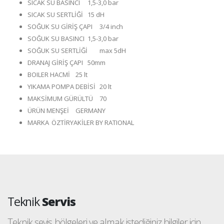
SICAK SU BASINCI
1,5-3,0 bar
SICAK SU SERTLİĞİ
15 dH
SOĞUK SU GİRİŞ ÇAPI
3/4 inch
SOĞUK SU BASINCI
1,5-3,0 bar
SOĞUK SU SERTLİĞİ
max 5dH
DRANAJ GİRİŞ ÇAPI
50mm
BOILER HACMİ
25 lt
YIKAMA POMPA DEBİSİ
20 lt
MAKSİMUM GÜRÜLTÜ
70
ÜRÜN MENŞEİ
GERMANY
MARKA
ÖZTİRYAKİLER BY RATIONAL
Teknik
Servis
Teknik sevis bölgeleri ve almak istediğiniz bilgiler için