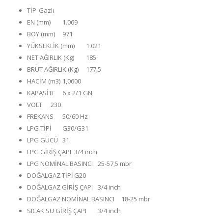
TİP
Gazlı
EN (mm)
1.069
BOY (mm)
971
YÜKSEKLİK (mm)
1.021
NET AĞIRLIK (Kg)
185
BRÜT AĞIRLIK (Kg)
177,5
HACİM (m3)
1,0600
KAPASİTE
6 x 2/1 GN
VOLT
230
FREKANS
50/60 Hz
LPG TİPİ
G30/G31
LPG GÜCÜ
31
LPG GİRİŞ ÇAPI
3/4 inch
LPG NOMİNAL BASINCI
25-57,5 mbr
DOĞALGAZ TİPİ
G20
DOĞALGAZ GİRİŞ ÇAPI
3/4 inch
DOĞALGAZ NOMİNAL BASINCI
18-25 mbr
SICAK SU GİRİŞ ÇAPI
3/4 inch