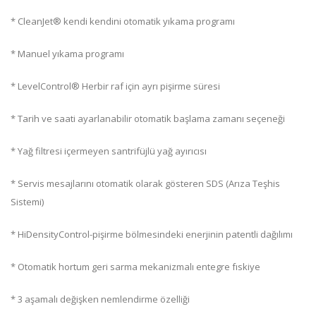
* CleanJet® kendi kendini otomatik yıkama programı
* Manuel yıkama programı
* LevelControl® Herbir raf için ayrı pişirme süresi
* Tarih ve saati ayarlanabilir otomatik başlama zamanı seçeneği
* Yağ filtresi içermeyen santrifüjlü yağ ayırıcısı
* Servis mesajlarını otomatik olarak gösteren SDS (Arıza Teşhis
Sistemi)
* HiDensityControl-pişirme bölmesindeki enerjinin patentli dağılımı
* Otomatik hortum geri sarma mekanizmalı entegre fıskiye
* 3 aşamalı değişken nemlendirme özelliği