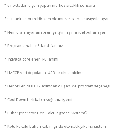
* 6 noktadan ölçüm yapan merkez sıcaklık sensörü
* ClimaPlus Control® Nem ölçümü ve %1 hassasiyetle ayar
* Nem oranı ayarlanabilen geliştirlmiş manuel buhar ayarı
* Programlanabilir 5 farklı fan hızı
* İhtiyaca göre enerji kullanımı
* HACCP veri depolama, USB ile çıktı alabilme
* Her biri en fazla 12 adımdan oluşan 350 program seçeneği
* Cool Down hızlı kabin soğutma işlemi
* Buhar jeneratörü için CalcDiagnose System®
* Kötü kokulu buharı kabin içinde otomatik yıkama sistemi