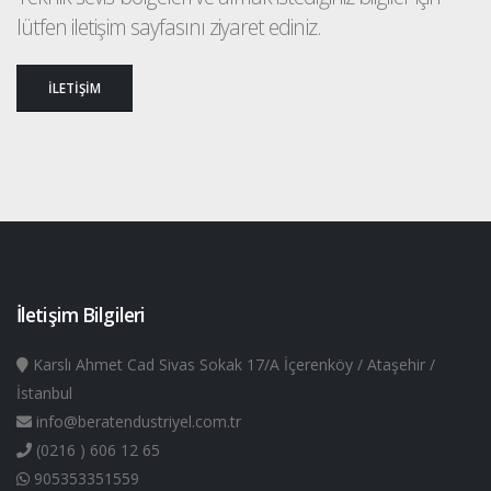
lütfen iletişim sayfasını ziyaret ediniz.
İLETİŞİM
İletişim Bilgileri
Karslı Ahmet Cad Sivas Sokak 17/A İçerenköy / Ataşehir /
İstanbul
info@beratendustriyel.com.tr
(0216 ) 606 12 65
905353351559