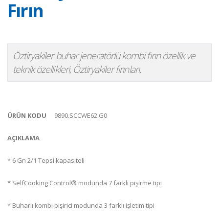
Fırın
Öztiryakiler buhar jeneratörlü kombi fırın özellik ve
teknik özellikleri, Öztiryakiler fırınları.
ÜRÜN KODU
9890.SCCWE62.G0
AÇIKLAMA
* 6 Gn 2/1 Tepsi kapasiteli
* SelfCooking Control® modunda 7 farklı pişirme tipi
* Buharlı kombi pişirici modunda 3 farklı işletim tipi