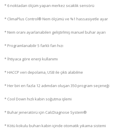
* 6 noktadan ölçüm yapan merkez sıcaklık sensörü
* ClimaPlus Control® Nem ölçümü ve %1 hassasiyetle ayar
* Nem oranı ayarlanabilen geliştirlmiş manuel buhar ayarı
* Programlanabilir 5 farklı fan hızı
* İhtiyaca göre enerji kullanımı
* HACCP veri depolama, USB ile çıktı alabilme
* Her biri en fazla 12 adımdan oluşan 350 program seçeneği
* Cool Down hızlı kabin soğutma işlemi
* Buhar jeneratörü için CalcDiagnose System®
* Kötü kokulu buharı kabin içinde otomatik yıkama sistemi