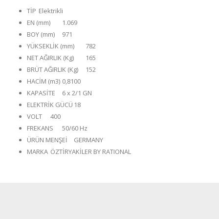
TİP
Elektrikli
EN (mm)
1.069
BOY (mm)
971
YÜKSEKLİK (mm)
782
NET AĞIRLIK (Kg)
165
BRÜT AĞIRLIK (Kg)
152
HACİM (m3)
0,8100
KAPASİTE
6 x 2/1 GN
ELEKTRİK GÜCÜ
18
VOLT
400
FREKANS
50/60 Hz
ÜRÜN MENŞEİ
GERMANY
MARKA
ÖZTİRYAKİLER BY RATIONAL