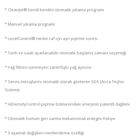
* CleanJet® kendi kendini otomatik yıkama programı
* Manuel yıkama programı
* LevelControl® Herbir raf için ayrı pişirme süresi
* Tarih ve saati ayarlanabilir otomatik başlama zamanı seçeneği
* Yağ filtresi içermeyen santrifüjlü yağ ayırıcısı
* Servis mesajlarını otomatik olarak gösteren SDS (Arıza Teşhis
Sistemi)
* HiDensityControl-pişirme bölmesindeki enerjinin patentli dağılımı
* Otomatik hortum geri sarma mekanizmalı entegre fıskiye
* 3 aşamalı değişken nemlendirme özelliği