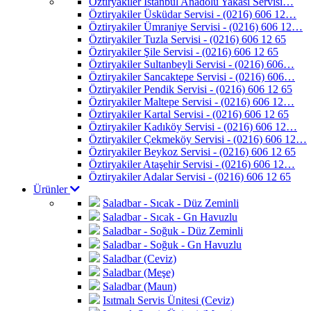
Öztiryakiler İstanbul Anadolu Yakası Servisi…
Öztiryakiler Üsküdar Servisi - (0216) 606 12…
Öztiryakiler Ümraniye Servisi - (0216) 606 12…
Öztiryakiler Tuzla Servisi - (0216) 606 12 65
Öztiryakiler Şile Servisi - (0216) 606 12 65
Öztiryakiler Sultanbeyli Servisi - (0216) 606…
Öztiryakiler Sancaktepe Servisi - (0216) 606…
Öztiryakiler Pendik Servisi - (0216) 606 12 65
Öztiryakiler Maltepe Servisi - (0216) 606 12…
Öztiryakiler Kartal Servisi - (0216) 606 12 65
Öztiryakiler Kadıköy Servisi - (0216) 606 12…
Öztiryakiler Çekmeköy Servisi - (0216) 606 12…
Öztiryakiler Beykoz Servisi - (0216) 606 12 65
Öztiryakiler Ataşehir Servisi - (0216) 606 12…
Öztiryakiler Adalar Servisi - (0216) 606 12 65
Ürünler
Saladbar - Sıcak - Düz Zeminli
Saladbar - Sıcak - Gn Havuzlu
Saladbar - Soğuk - Düz Zeminli
Saladbar - Soğuk - Gn Havuzlu
Saladbar (Ceviz)
Saladbar (Meşe)
Saladbar (Maun)
Isıtmalı Servis Ünitesi (Ceviz)