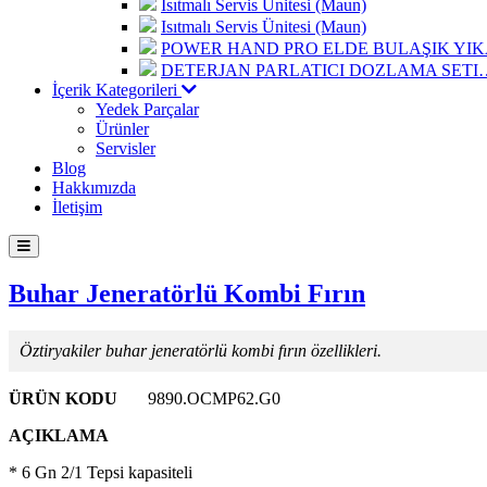
Isıtmalı Servis Ünitesi (Maun)
Isıtmalı Servis Ünitesi (Maun)
POWER HAND PRO ELDE BULAŞIK Y
DETERJAN PARLATICI DOZLAMA SETI
İçerik Kategorileri
Yedek Parçalar
Ürünler
Servisler
Blog
Hakkımızda
İletişim
Buhar Jeneratörlü Kombi Fırın
Öztiryakiler buhar jeneratörlü kombi fırın özellikleri.
ÜRÜN KODU
9890.OCMP62.G0
AÇIKLAMA
* 6 Gn 2/1 Tepsi kapasiteli