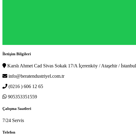
İletişim Bilgileri
Karslı Ahmet Cad Sivas Sokak 17/A İçerenköy / Ataşehir / İstanbul
info@beratendustriyel.com.tr
(0216 ) 606 12 65
905353351559
Çalışma Saatleri
7/24 Servis
Telefon