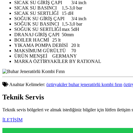
SICAK SU GİRİŞ ÇAPI
3/4 inch
SICAK SU BASINCI
1,5-3,0 bar
SICAK SU SERTLİĞİ
15 dH
SOĞUK SU GİRİŞ ÇAPI
3/4 inch
SOĞUK SU BASINCI
1,5-3,0 bar
SOĞUK SU SERTLİĞİ
max 5dH
DRANAJ GİRİŞ ÇAPI
50mm
BOILER HACMİ
25 lt
YIKAMA POMPA DEBİSİ
20 lt
MAKSİMUM GÜRÜLTÜ
70
ÜRÜN MENŞEİ
GERMANY
MARKA
ÖZTİRYAKİLER BY RATIONAL
Anahtar Kelimeler:
öztiryakiler buhar jeneratörlü kombi fırın
öztir
Teknik
Servis
Teknik sevis bölgeleri ve almak istediğiniz bilgiler için lütfen iletişim 
İLETİŞİM