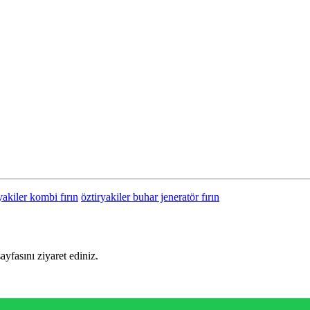
yakiler kombi fırın
öztiryakiler buhar jeneratör fırın
sayfasını ziyaret ediniz.