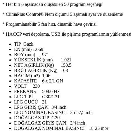
* Her biri 6 aşamadan oluşabilen 50 program seçeneği
* ClimaPlus Control® Nem ölçümü 5 aşamalı ayar ve düzenleme
* Programlanabilir 5 fan hızı, dinamik hava çevirisi
* HACCP veri depolama, USB ile pişirme programlarının yüklenmesi 
TİP
Gazlı
EN (mm)
1.069
BOY (mm)
971
YÜKSEKLİK (mm)
1.021
NET AĞIRLIK (Kg)
158,5
BRÜT AĞIRLIK (Kg)
168
HACİM (m3)
1,06
KAPASİTE
6 x 2/1 GN
VOLT
230
FREKANS
50/60 Hz
LPG TİPİ
G30/G31
LPG GÜCÜ
31
LPG GİRİŞ ÇAPI
3/4 inch
LPG NOMİNAL BASINCI
25-57,5 mbr
DOĞALGAZ TİPİ
G20
DOĞALGAZ GİRİŞ ÇAPI
3/4 inch
DOĞALGAZ NOMİNAL BASINCI
18-25 mbr