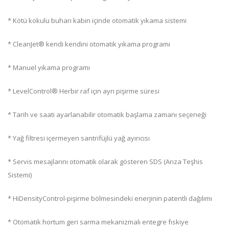
* Kötü kokulu buharı kabin içinde otomatik yıkama sistemi
* CleanJet® kendi kendini otomatik yıkama programı
* Manuel yıkama programı
* LevelControl® Herbir raf için ayrı pişirme süresi
* Tarih ve saati ayarlanabilir otomatik başlama zamanı seçeneği
* Yağ filtresi içermeyen santrifüjlü yağ ayırıcısı
* Servis mesajlarını otomatik olarak gösteren SDS (Arıza Teşhis
Sistemi)
* HiDensityControl-pişirme bölmesindeki enerjinin patentli dağılımı
* Otomatik hortum geri sarma mekanizmalı entegre fıskiye