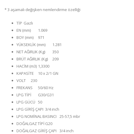
* 3 aşamalı değişken nemlendirme özelliği
TİP
Gazlı
EN (mm)
1.069
BOY (mm)
971
YÜKSEKLİK (mm)
1.281
NET AĞIRLIK (Kg)
350
BRÜT AĞIRLIK (Kg)
209
HACİM (m3)
1,3300
KAPASİTE
10 x 2/1 GN
VOLT
230
FREKANS
50/60 Hz
LPG TİPİ
G30/G31
LPG GÜCÜ
50
LPG GİRİŞ ÇAPI
3/4 inch
LPG NOMİNAL BASINCI
25-57,5 mbr
DOĞALGAZ TİPİ
G20
DOĞALGAZ GİRİŞ ÇAPI
3/4 inch