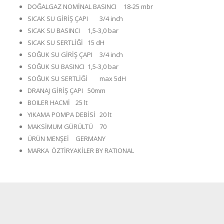
DOĞALGAZ NOMİNAL BASINCI
18-25 mbr
SICAK SU GİRİŞ ÇAPI
3/4 inch
SICAK SU BASINCI
1,5-3,0 bar
SICAK SU SERTLİĞİ
15 dH
SOĞUK SU GİRİŞ ÇAPI
3/4 inch
SOĞUK SU BASINCI
1,5-3,0 bar
SOĞUK SU SERTLİĞİ
max 5dH
DRANAJ GİRİŞ ÇAPI
50mm
BOILER HACMİ
25 lt
YIKAMA POMPA DEBİSİ
20 lt
MAKSİMUM GÜRÜLTÜ
70
ÜRÜN MENŞEİ
GERMANY
MARKA
ÖZTİRYAKİLER BY RATIONAL