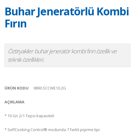
Buhar Jeneratörlü Kombi
Fırın
Öztiryakiler buhar jeneratör kombi fırın özellik ve
teknik özellikleri.
ÜRÜN KODU
9890.SCCWE10.2G
AÇIKLAMA
* 10 Gn 2/1 Tepsi kapasiteli
* SelfCooking Control® modunda 7 farklı pişirme tipi