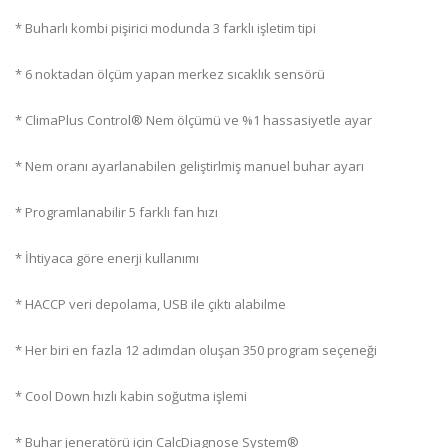
* Buharlı kombi pişirici modunda 3 farklı işletim tipi
* 6 noktadan ölçüm yapan merkez sıcaklık sensörü
* ClimaPlus Control® Nem ölçümü ve %1 hassasiyetle ayar
* Nem oranı ayarlanabilen geliştirlmiş manuel buhar ayarı
* Programlanabilir 5 farklı fan hızı
* İhtiyaca göre enerji kullanımı
* HACCP veri depolama, USB ile çıktı alabilme
* Her biri en fazla 12 adımdan oluşan 350 program seçeneği
* Cool Down hızlı kabin soğutma işlemi
* Buhar jeneratörü için CalcDiagnose System®