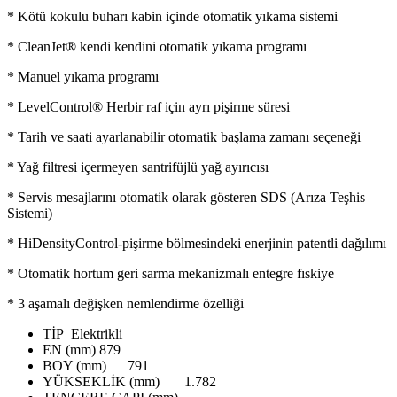
* Kötü kokulu buharı kabin içinde otomatik yıkama sistemi
* CleanJet® kendi kendini otomatik yıkama programı
* Manuel yıkama programı
* LevelControl® Herbir raf için ayrı pişirme süresi
* Tarih ve saati ayarlanabilir otomatik başlama zamanı seçeneği
* Yağ filtresi içermeyen santrifüjlü yağ ayırıcısı
* Servis mesajlarını otomatik olarak gösteren SDS (Arıza Teşhis
Sistemi)
* HiDensityControl-pişirme bölmesindeki enerjinin patentli dağılımı
* Otomatik hortum geri sarma mekanizmalı entegre fıskiye
* 3 aşamalı değişken nemlendirme özelliği
TİP
Elektrikli
EN (mm)
879
BOY (mm)
791
YÜKSEKLİK (mm)
1.782