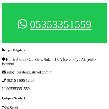
05353351559
İletişim Bilgileri
Karslı Ahmet Cad Sivas Sokak 17/A İçerenköy / Ataşehir /
İstanbul
info@beratendustriyel.com.tr
(0216 ) 606 12 65
905353351559
Çalışma Saatleri
7/24 Servis