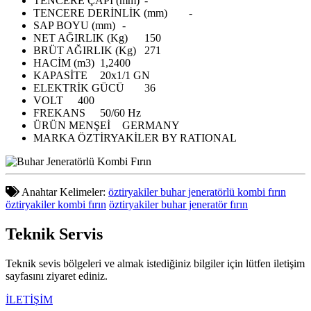
TENCERE ÇAPI (mm)
-
TENCERE DERİNLİK (mm)
-
SAP BOYU (mm)
-
NET AĞIRLIK (Kg)
150
BRÜT AĞIRLIK (Kg)
271
HACİM (m3)
1,2400
KAPASİTE
20x1/1 GN
ELEKTRİK GÜCÜ
36
VOLT
400
FREKANS
50/60 Hz
ÜRÜN MENŞEİ
GERMANY
MARKA
ÖZTİRYAKİLER BY RATIONAL
Anahtar Kelimeler:
öztiryakiler buhar jeneratörlü kombi fırın
öztiryakiler kombi fırın
öztiryakiler buhar jeneratör fırın
Teknik
Servis
Teknik sevis bölgeleri ve almak istediğiniz bilgiler için lütfen iletişim
sayfasını ziyaret ediniz.
İLETİŞİM