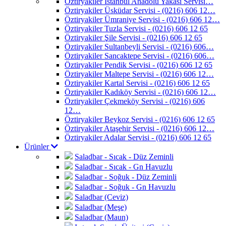
Öztiryakiler İstanbul Anadolu Yakası Servisi…
Öztiryakiler Üsküdar Servisi - (0216) 606 12…
Öztiryakiler Ümraniye Servisi - (0216) 606 12…
Öztiryakiler Tuzla Servisi - (0216) 606 12 65
Öztiryakiler Şile Servisi - (0216) 606 12 65
Öztiryakiler Sultanbeyli Servisi - (0216) 606…
Öztiryakiler Sancaktepe Servisi - (0216) 606…
Öztiryakiler Pendik Servisi - (0216) 606 12 65
Öztiryakiler Maltepe Servisi - (0216) 606 12…
Öztiryakiler Kartal Servisi - (0216) 606 12 65
Öztiryakiler Kadıköy Servisi - (0216) 606 12…
Öztiryakiler Çekmeköy Servisi - (0216) 606
12…
Öztiryakiler Beykoz Servisi - (0216) 606 12 65
Öztiryakiler Ataşehir Servisi - (0216) 606 12…
Öztiryakiler Adalar Servisi - (0216) 606 12 65
Ürünler
Saladbar - Sıcak - Düz Zeminli
Saladbar - Sıcak - Gn Havuzlu
Saladbar - Soğuk - Düz Zeminli
Saladbar - Soğuk - Gn Havuzlu
Saladbar (Ceviz)
Saladbar (Meşe)
Saladbar (Maun)