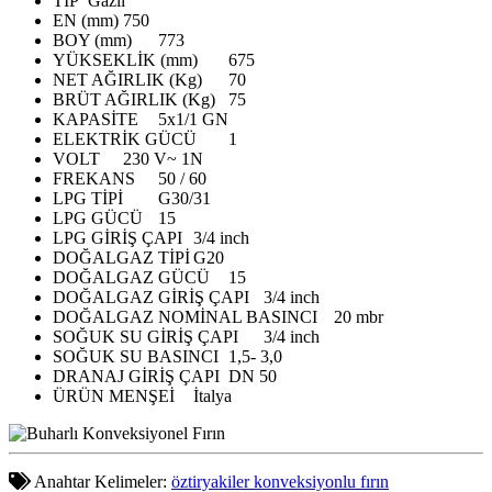
TİP
Gazlı
EN (mm)
750
BOY (mm)
773
YÜKSEKLİK (mm)
675
NET AĞIRLIK (Kg)
70
BRÜT AĞIRLIK (Kg)
75
KAPASİTE
5x1/1 GN
ELEKTRİK GÜCÜ
1
VOLT
230 V~ 1N
FREKANS
50 / 60
LPG TİPİ
G30/31
LPG GÜCÜ
15
LPG GİRİŞ ÇAPI
3/4 inch
DOĞALGAZ TİPİ
G20
DOĞALGAZ GÜCÜ
15
DOĞALGAZ GİRİŞ ÇAPI
3/4 inch
DOĞALGAZ NOMİNAL BASINCI
20 mbr
SOĞUK SU GİRİŞ ÇAPI
3/4 inch
SOĞUK SU BASINCI
1,5- 3,0
DRANAJ GİRİŞ ÇAPI
DN 50
ÜRÜN MENŞEİ
İtalya
Anahtar Kelimeler:
öztiryakiler konveksiyonlu fırın