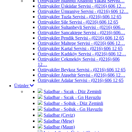
Öztiryakiler İstanbul Anadolu Yakası Servisi…
Öztiryakiler Üsküdar Servisi - (0216) 606 12…
Öztiryakiler Ümraniye Servisi - (0216) 606 12…
Öztiryakiler Tuzla Servisi - (0216) 606 12 65
Öztiryakiler Şile Servisi - (0216) 606 12 65
Öztiryakiler Sultanbeyli Servisi - (0216) 606…
Öztiryakiler Sancaktepe Servisi - (0216) 606…
Öztiryakiler Pendik Servisi - (0216) 606 12 65
Öztiryakiler Maltepe Servisi - (0216) 606 12…
Öztiryakiler Kartal Servisi - (0216) 606 12 65
Öztiryakiler Kadıköy Servisi - (0216) 606 12…
Öztiryakiler Çekmeköy Servisi - (0216) 606
12…
Öztiryakiler Beykoz Servisi - (0216) 606 12 65
Öztiryakiler Ataşehir Servisi - (0216) 606 12…
Öztiryakiler Adalar Servisi - (0216) 606 12 65
Ürünler
Saladbar - Sıcak - Düz Zeminli
Saladbar - Sıcak - Gn Havuzlu
Saladbar - Soğuk - Düz Zeminli
Saladbar - Soğuk - Gn Havuzlu
Saladbar (Ceviz)
Saladbar (Meşe)
Saladbar (Maun)