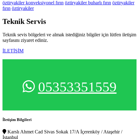
öztiryakiler konveksiyonel fırın
öztiryakiler buharlı fırın
öztiryakiler
fırın
öztiryakiler
Teknik
Servis
Teknik sevis bölgeleri ve almak istediğiniz bilgiler için lütfen iletişim
sayfasını ziyaret ediniz.
İLETİŞİM
05353351559
İletişim Bilgileri
Karslı Ahmet Cad Sivas Sokak 17/A İçerenköy / Ataşehir /
İstanbul