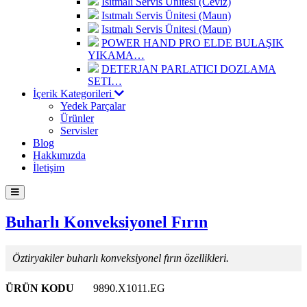
Isıtmalı Servis Ünitesi (Ceviz)
Isıtmalı Servis Ünitesi (Maun)
Isıtmalı Servis Ünitesi (Maun)
POWER HAND PRO ELDE BULAŞIK
YIKAMA…
DETERJAN PARLATICI DOZLAMA
SETI…
İçerik Kategorileri
Yedek Parçalar
Ürünler
Servisler
Blog
Hakkımızda
İletişim
Buharlı Konveksiyonel Fırın
Öztiryakiler buharlı konveksiyonel fırın özellikleri.
ÜRÜN KODU
9890.X1011.EG