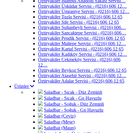
Öztiryakiler İstanbul Anadolu Yakası Servisi…
Öztiryakiler Üsküdar Servisi - (0216) 606 12…
Öztiryakiler Ümraniye Servisi - (0216) 606 12…
Öztiryakiler Tuzla Servisi - (0216) 606 12 65
Öztiryakiler Şile Servisi - (0216) 606 12 65
Öztiryakiler Sultanbeyli Servisi - (0216) 606…
Öztiryakiler Sancaktepe Servisi - (0216) 606…
Öztiryakiler Pendik Servisi - (0216) 606 12 65
Öztiryakiler Maltepe Servisi - (0216) 606 12…
Öztiryakiler Kartal Servisi - (0216) 606 12 65
Öztiryakiler Kadıköy Servisi - (0216) 606 12…
Öztiryakiler Çekmeköy Servisi - (0216) 606
12…
Öztiryakiler Beykoz Servisi - (0216) 606 12 65
Öztiryakiler Ataşehir Servisi - (0216) 606 12…
Öztiryakiler Adalar Servisi - (0216) 606 12 65
Ürünler
Saladbar - Sıcak - Düz Zeminli
Saladbar - Sıcak - Gn Havuzlu
Saladbar - Soğuk - Düz Zeminli
Saladbar - Soğuk - Gn Havuzlu
Saladbar (Ceviz)
Saladbar (Meşe)
Saladbar (Maun)