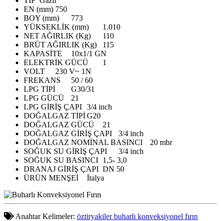
TİP
Gazlı
EN (mm)
750
BOY (mm)
773
YÜKSEKLİK (mm)
1.010
NET AĞIRLIK (Kg)
110
BRÜT AĞIRLIK (Kg)
115
KAPASİTE
10x1/1 GN
ELEKTRİK GÜCÜ
1
VOLT
230 V~ 1N
FREKANS
50 / 60
LPG TİPİ
G30/31
LPG GÜCÜ
21
LPG GİRİŞ ÇAPI
3/4 inch
DOĞALGAZ TİPİ
G20
DOĞALGAZ GÜCÜ
21
DOĞALGAZ GİRİŞ ÇAPI
3/4 inch
DOĞALGAZ NOMİNAL BASINCI
20 mbr
SOĞUK SU GİRİŞ ÇAPI
3/4 inch
SOĞUK SU BASINCI
1,5- 3,0
DRANAJ GİRİŞ ÇAPI
DN 50
ÜRÜN MENŞEİ
İtalya
Anahtar Kelimeler:
öztiryakiler buharlı konveksiyonel fırın