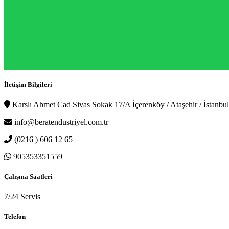
İletişim Bilgileri
Karslı Ahmet Cad Sivas Sokak 17/A İçerenköy / Ataşehir / İstanbul
info@beratendustriyel.com.tr
(0216 ) 606 12 65
905353351559
Çalışma Saatleri
7/24 Servis
Telefon