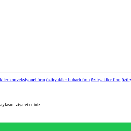
akiler konveksiyonel fırın
öztiryakiler buharlı fırın
öztiryakiler fırın
öztir
sayfasını ziyaret ediniz.