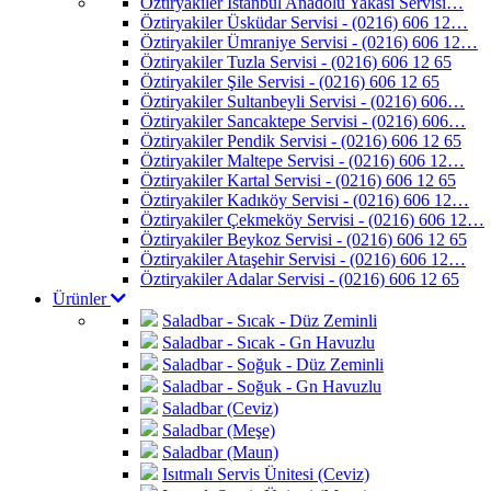
Öztiryakiler İstanbul Anadolu Yakası Servisi…
Öztiryakiler Üsküdar Servisi - (0216) 606 12…
Öztiryakiler Ümraniye Servisi - (0216) 606 12…
Öztiryakiler Tuzla Servisi - (0216) 606 12 65
Öztiryakiler Şile Servisi - (0216) 606 12 65
Öztiryakiler Sultanbeyli Servisi - (0216) 606…
Öztiryakiler Sancaktepe Servisi - (0216) 606…
Öztiryakiler Pendik Servisi - (0216) 606 12 65
Öztiryakiler Maltepe Servisi - (0216) 606 12…
Öztiryakiler Kartal Servisi - (0216) 606 12 65
Öztiryakiler Kadıköy Servisi - (0216) 606 12…
Öztiryakiler Çekmeköy Servisi - (0216) 606 12…
Öztiryakiler Beykoz Servisi - (0216) 606 12 65
Öztiryakiler Ataşehir Servisi - (0216) 606 12…
Öztiryakiler Adalar Servisi - (0216) 606 12 65
Ürünler
Saladbar - Sıcak - Düz Zeminli
Saladbar - Sıcak - Gn Havuzlu
Saladbar - Soğuk - Düz Zeminli
Saladbar - Soğuk - Gn Havuzlu
Saladbar (Ceviz)
Saladbar (Meşe)
Saladbar (Maun)
Isıtmalı Servis Ünitesi (Ceviz)