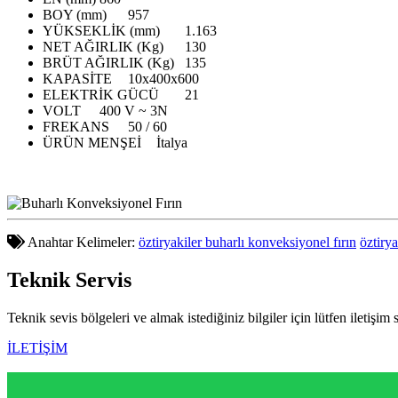
BOY (mm)
957
YÜKSEKLİK (mm)
1.163
NET AĞIRLIK (Kg)
130
BRÜT AĞIRLIK (Kg)
135
KAPASİTE
10x400x600
ELEKTRİK GÜCÜ
21
VOLT
400 V ~ 3N
FREKANS
50 / 60
ÜRÜN MENŞEİ
İtalya
Anahtar Kelimeler:
öztiryakiler buharlı konveksiyonel fırın
öztiry
Teknik
Servis
Teknik sevis bölgeleri ve almak istediğiniz bilgiler için lütfen iletişim 
İLETİŞİM