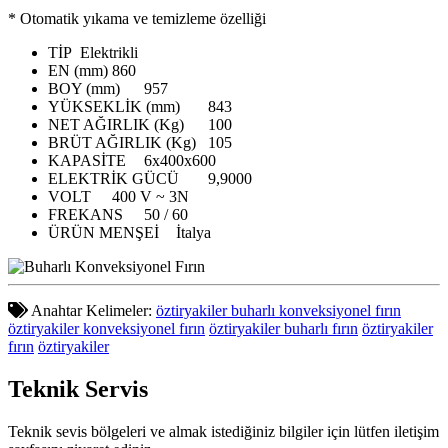
* Otomatik yıkama ve temizleme özelliği
TİP
Elektrikli
EN (mm)
860
BOY (mm)
957
YÜKSEKLİK (mm)
843
NET AĞIRLIK (Kg)
100
BRÜT AĞIRLIK (Kg)
105
KAPASİTE
6x400x600
ELEKTRİK GÜCÜ
9,9000
VOLT
400 V ~ 3N
FREKANS
50 / 60
ÜRÜN MENŞEİ
İtalya
Anahtar Kelimeler:
öztiryakiler buharlı konveksiyonel fırın
öztiryakiler konveksiyonel fırın
öztiryakiler buharlı fırın
öztiryakiler
fırın
öztiryakiler
Teknik
Servis
Teknik sevis bölgeleri ve almak istediğiniz bilgiler için lütfen iletişim