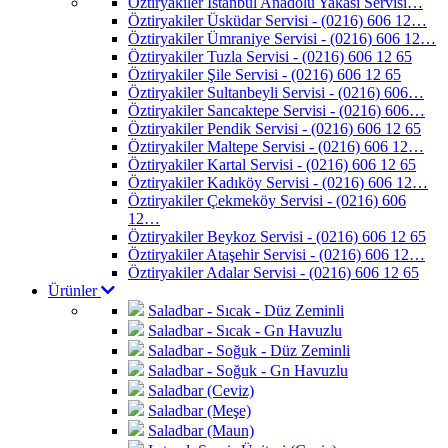
Öztiryakiler İstanbul Anadolu Yakası Servisi…
Öztiryakiler Üsküdar Servisi - (0216) 606 12…
Öztiryakiler Ümraniye Servisi - (0216) 606 12…
Öztiryakiler Tuzla Servisi - (0216) 606 12 65
Öztiryakiler Şile Servisi - (0216) 606 12 65
Öztiryakiler Sultanbeyli Servisi - (0216) 606…
Öztiryakiler Sancaktepe Servisi - (0216) 606…
Öztiryakiler Pendik Servisi - (0216) 606 12 65
Öztiryakiler Maltepe Servisi - (0216) 606 12…
Öztiryakiler Kartal Servisi - (0216) 606 12 65
Öztiryakiler Kadıköy Servisi - (0216) 606 12…
Öztiryakiler Çekmeköy Servisi - (0216) 606
12…
Öztiryakiler Beykoz Servisi - (0216) 606 12 65
Öztiryakiler Ataşehir Servisi - (0216) 606 12…
Öztiryakiler Adalar Servisi - (0216) 606 12 65
Ürünler
Saladbar - Sıcak - Düz Zeminli
Saladbar - Sıcak - Gn Havuzlu
Saladbar - Soğuk - Düz Zeminli
Saladbar - Soğuk - Gn Havuzlu
Saladbar (Ceviz)
Saladbar (Meşe)
Saladbar (Maun)