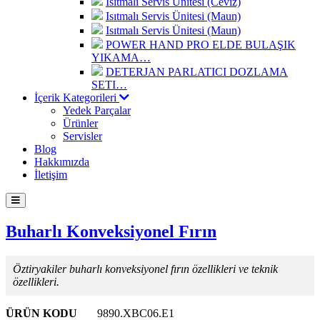
Isıtmalı Servis Ünitesi (Ceviz)
Isıtmalı Servis Ünitesi (Maun)
Isıtmalı Servis Ünitesi (Maun)
POWER HAND PRO ELDE BULAŞIK
YIKAMA…
DETERJAN PARLATICI DOZLAMA
SETI…
İçerik Kategorileri
Yedek Parçalar
Ürünler
Servisler
Blog
Hakkımızda
İletişim
Buharlı Konveksiyonel Fırın
Öztiryakiler buharlı konveksiyonel fırın özellikleri ve teknik
özellikleri.
ÜRÜN KODU
9890.XBC06.E1