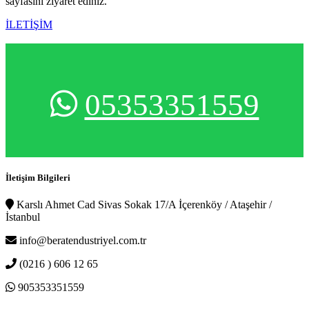
sayfasını ziyaret ediniz.
İLETİŞİM
05353351559
İletişim Bilgileri
Karslı Ahmet Cad Sivas Sokak 17/A İçerenköy / Ataşehir /
İstanbul
info@beratendustriyel.com.tr
(0216 ) 606 12 65
905353351559