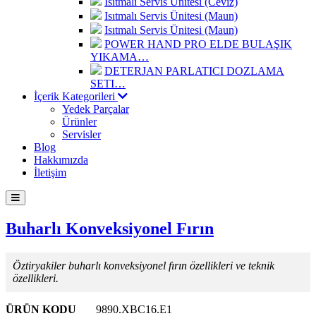
Isıtmalı Servis Ünitesi (Ceviz)
Isıtmalı Servis Ünitesi (Maun)
Isıtmalı Servis Ünitesi (Maun)
POWER HAND PRO ELDE BULAŞIK
YIKAMA…
DETERJAN PARLATICI DOZLAMA
SETI…
İçerik Kategorileri
Yedek Parçalar
Ürünler
Servisler
Blog
Hakkımızda
İletişim
Buharlı Konveksiyonel Fırın
Öztiryakiler buharlı konveksiyonel fırın özellikleri ve teknik
özellikleri.
ÜRÜN KODU
9890.XBC16.E1