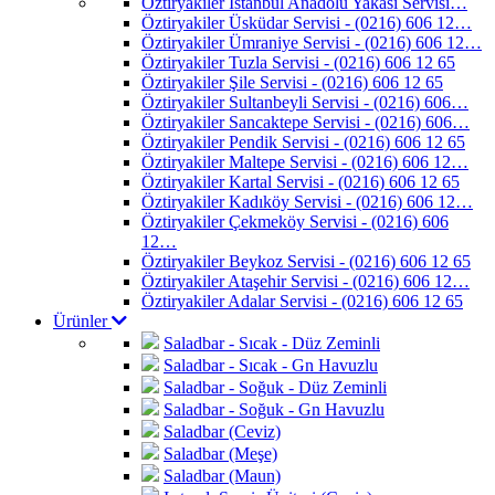
Öztiryakiler İstanbul Anadolu Yakası Servisi…
Öztiryakiler Üsküdar Servisi - (0216) 606 12…
Öztiryakiler Ümraniye Servisi - (0216) 606 12…
Öztiryakiler Tuzla Servisi - (0216) 606 12 65
Öztiryakiler Şile Servisi - (0216) 606 12 65
Öztiryakiler Sultanbeyli Servisi - (0216) 606…
Öztiryakiler Sancaktepe Servisi - (0216) 606…
Öztiryakiler Pendik Servisi - (0216) 606 12 65
Öztiryakiler Maltepe Servisi - (0216) 606 12…
Öztiryakiler Kartal Servisi - (0216) 606 12 65
Öztiryakiler Kadıköy Servisi - (0216) 606 12…
Öztiryakiler Çekmeköy Servisi - (0216) 606
12…
Öztiryakiler Beykoz Servisi - (0216) 606 12 65
Öztiryakiler Ataşehir Servisi - (0216) 606 12…
Öztiryakiler Adalar Servisi - (0216) 606 12 65
Ürünler
Saladbar - Sıcak - Düz Zeminli
Saladbar - Sıcak - Gn Havuzlu
Saladbar - Soğuk - Düz Zeminli
Saladbar - Soğuk - Gn Havuzlu
Saladbar (Ceviz)
Saladbar (Meşe)
Saladbar (Maun)