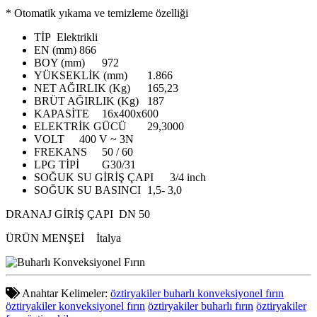
* Otomatik yıkama ve temizleme özelliği
TİP
Elektrikli
EN (mm)
866
BOY (mm)
972
YÜKSEKLİK (mm)
1.866
NET AĞIRLIK (Kg)
165,23
BRÜT AĞIRLIK (Kg)
187
KAPASİTE
16x400x600
ELEKTRİK GÜCÜ
29,3000
VOLT
400 V ~ 3N
FREKANS
50 / 60
LPG TİPİ
G30/31
SOĞUK SU GİRİŞ ÇAPI
3/4 inch
SOĞUK SU BASINCI
1,5- 3,0
DRANAJ GİRİŞ ÇAPI
DN 50
ÜRÜN MENŞEİ
İtalya
Anahtar Kelimeler:
öztiryakiler buharlı konveksiyonel fırın
öztiryakiler konveksiyonel fırın
öztiryakiler buharlı fırın
öztiryakiler