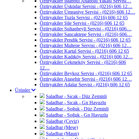
Öztiryakiler İstanbul Anadolu Yakası Servisi…
Öztiryakiler Üsküdar Servisi - (0216) 606 12…
Öztiryakiler Ümraniye Servisi - (0216) 606 12…
Öztiryakiler Tuzla Servisi - (0216) 606 12 65
Öztiryakiler Şile Servisi - (0216) 606 12 65
Öztiryakiler Sultanbeyli Servisi - (0216) 606…
Öztiryakiler Sancaktepe Servisi - (0216) 606…
Öztiryakiler Pendik Servisi - (0216) 606 12 65
Öztiryakiler Maltepe Servisi - (0216) 606 12…
Öztiryakiler Kartal Servisi - (0216) 606 12 65
Öztiryakiler Kadıköy Servisi - (0216) 606 12…
Öztiryakiler Çekmeköy Servisi - (0216) 606
12…
Öztiryakiler Beykoz Servisi - (0216) 606 12 65
Öztiryakiler Ataşehir Servisi - (0216) 606 12…
Öztiryakiler Adalar Servisi - (0216) 606 12 65
Ürünler
Saladbar - Sıcak - Düz Zeminli
Saladbar - Sıcak - Gn Havuzlu
Saladbar - Soğuk - Düz Zeminli
Saladbar - Soğuk - Gn Havuzlu
Saladbar (Ceviz)
Saladbar (Meşe)
Saladbar (Maun)