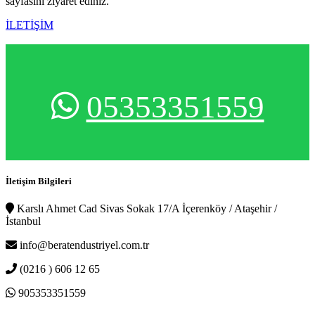
sayfasını ziyaret ediniz.
İLETİŞİM
05353351559
İletişim Bilgileri
Karslı Ahmet Cad Sivas Sokak 17/A İçerenköy / Ataşehir /
İstanbul
info@beratendustriyel.com.tr
(0216 ) 606 12 65
905353351559