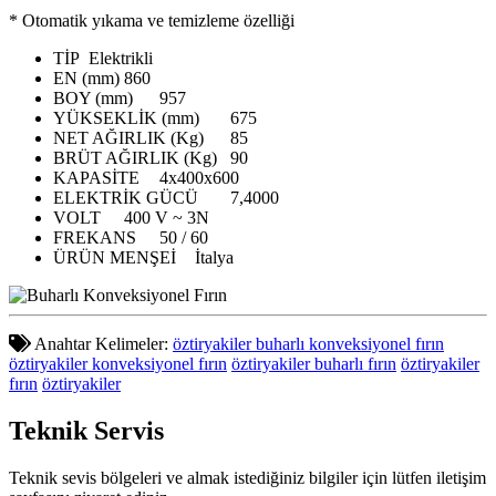
* Otomatik yıkama ve temizleme özelliği
TİP
Elektrikli
EN (mm)
860
BOY (mm)
957
YÜKSEKLİK (mm)
675
NET AĞIRLIK (Kg)
85
BRÜT AĞIRLIK (Kg)
90
KAPASİTE
4x400x600
ELEKTRİK GÜCÜ
7,4000
VOLT
400 V ~ 3N
FREKANS
50 / 60
ÜRÜN MENŞEİ
İtalya
Anahtar Kelimeler:
öztiryakiler buharlı konveksiyonel fırın
öztiryakiler konveksiyonel fırın
öztiryakiler buharlı fırın
öztiryakiler
fırın
öztiryakiler
Teknik
Servis
Teknik sevis bölgeleri ve almak istediğiniz bilgiler için lütfen iletişim