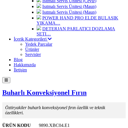
Isıtmalı Servis Ünitesi (Ceviz)
Isıtmalı Servis Ünitesi (Maun)
Isıtmalı Servis Ünitesi (Maun)
POWER HAND PRO ELDE BULAŞIK
YIKAMA…
DETERJAN PARLATICI DOZLAMA
SETI…
İçerik Kategorileri
Yedek Parçalar
Ürünler
Servisler
Blog
Hakkımızda
İletişim
Buharlı Konveksiyonel Fırın
Öztiryakiler buharlı konveksiyonel fırın özellik ve teknik
özellikleri.
ÜRÜN KODU
9890.XBC04.E1