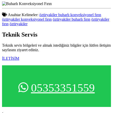
Anahtar Kelimeler:
öztiryakiler buharlı konveksiyonel fırın
öztiryakiler konveksiyonel fırın
öztiryakiler buharlı fırın
öztiryakiler
fırın
öztiryakiler
Teknik
Servis
Teknik sevis bölgeleri ve almak istediğiniz bilgiler için lütfen iletişim
sayfasını ziyaret ediniz.
İLETİŞİM
05353351559