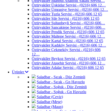
Öztiryakiler İstanbul Anadolu Yakası Servisi…
Öztiryakiler Üsküdar Servisi - (0216) 606 12…
Öztiryakiler Ümraniye Servisi - (0216) 606 12…
Öztiryakiler Tuzla Servisi - (0216) 606 12 65
Öztiryakiler Şile Servisi - (0216) 606 12 65
Öztiryakiler Sultanbeyli Servisi - (0216) 606…
Öztiryakiler Sancaktepe Servisi - (0216) 606…
Öztiryakiler Pendik Servisi - (0216) 606 12 65
Öztiryakiler Maltepe Servisi - (0216) 606 12…
Öztiryakiler Kartal Servisi - (0216) 606 12 65
Öztiryakiler Kadıköy Servisi - (0216) 606 12…
Öztiryakiler Çekmeköy Servisi - (0216) 606
12…
Öztiryakiler Beykoz Servisi - (0216) 606 12 65
Öztiryakiler Ataşehir Servisi - (0216) 606 12…
Öztiryakiler Adalar Servisi - (0216) 606 12 65
Ürünler
Saladbar - Sıcak - Düz Zeminli
Saladbar - Sıcak - Gn Havuzlu
Saladbar - Soğuk - Düz Zeminli
Saladbar - Soğuk - Gn Havuzlu
Saladbar (Ceviz)
Saladbar (Meşe)
Saladbar (Maun)