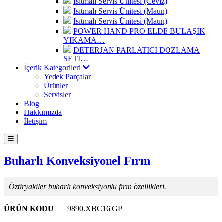
Isıtmalı Servis Ünitesi (Ceviz)
Isıtmalı Servis Ünitesi (Maun)
Isıtmalı Servis Ünitesi (Maun)
POWER HAND PRO ELDE BULAŞIK
YIKAMA…
DETERJAN PARLATICI DOZLAMA
SETI…
İçerik Kategorileri
Yedek Parçalar
Ürünler
Servisler
Blog
Hakkımızda
İletişim
Buharlı Konveksiyonel Fırın
Öztiryakiler buharlı konveksiyonlu fırın özellikleri.
ÜRÜN KODU
9890.XBC16.GP