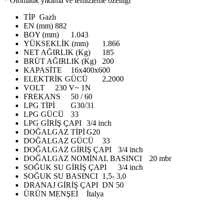
* Otomatik yıkama ve temizleme özelliği
TİP
Gazlı
EN (mm)
882
BOY (mm)
1.043
YÜKSEKLİK (mm)
1.866
NET AĞIRLIK (Kg)
185
BRÜT AĞIRLIK (Kg)
200
KAPASİTE
16x400x600
ELEKTRİK GÜCÜ
2,2000
VOLT
230 V~ 1N
FREKANS
50 / 60
LPG TİPİ
G30/31
LPG GÜCÜ
33
LPG GİRİŞ ÇAPI
3/4 inch
DOĞALGAZ TİPİ
G20
DOĞALGAZ GÜCÜ
33
DOĞALGAZ GİRİŞ ÇAPI
3/4 inch
DOĞALGAZ NOMİNAL BASINCI
20 mbr
SOĞUK SU GİRİŞ ÇAPI
3/4 inch
SOĞUK SU BASINCI
1,5- 3,0
DRANAJ GİRİŞ ÇAPI
DN 50
ÜRÜN MENŞEİ
İtalya