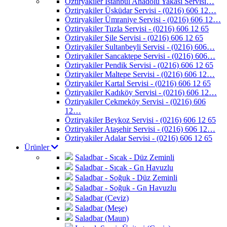
Öztiryakiler İstanbul Anadolu Yakası Servisi…
Öztiryakiler Üsküdar Servisi - (0216) 606 12…
Öztiryakiler Ümraniye Servisi - (0216) 606 12…
Öztiryakiler Tuzla Servisi - (0216) 606 12 65
Öztiryakiler Şile Servisi - (0216) 606 12 65
Öztiryakiler Sultanbeyli Servisi - (0216) 606…
Öztiryakiler Sancaktepe Servisi - (0216) 606…
Öztiryakiler Pendik Servisi - (0216) 606 12 65
Öztiryakiler Maltepe Servisi - (0216) 606 12…
Öztiryakiler Kartal Servisi - (0216) 606 12 65
Öztiryakiler Kadıköy Servisi - (0216) 606 12…
Öztiryakiler Çekmeköy Servisi - (0216) 606
12…
Öztiryakiler Beykoz Servisi - (0216) 606 12 65
Öztiryakiler Ataşehir Servisi - (0216) 606 12…
Öztiryakiler Adalar Servisi - (0216) 606 12 65
Ürünler
Saladbar - Sıcak - Düz Zeminli
Saladbar - Sıcak - Gn Havuzlu
Saladbar - Soğuk - Düz Zeminli
Saladbar - Soğuk - Gn Havuzlu
Saladbar (Ceviz)
Saladbar (Meşe)
Saladbar (Maun)