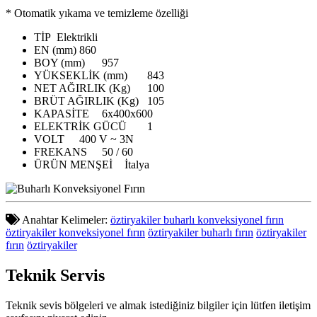
* Otomatik yıkama ve temizleme özelliği
TİP
Elektrikli
EN (mm)
860
BOY (mm)
957
YÜKSEKLİK (mm)
843
NET AĞIRLIK (Kg)
100
BRÜT AĞIRLIK (Kg)
105
KAPASİTE
6x400x600
ELEKTRİK GÜCÜ
1
VOLT
400 V ~ 3N
FREKANS
50 / 60
ÜRÜN MENŞEİ
İtalya
Anahtar Kelimeler:
öztiryakiler buharlı konveksiyonel fırın
öztiryakiler konveksiyonel fırın
öztiryakiler buharlı fırın
öztiryakiler
fırın
öztiryakiler
Teknik
Servis
Teknik sevis bölgeleri ve almak istediğiniz bilgiler için lütfen iletişim