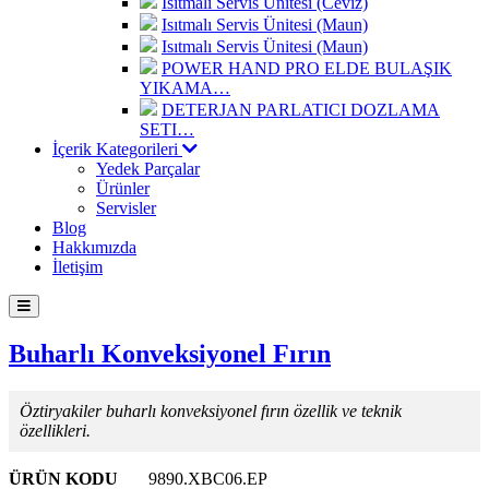
Isıtmalı Servis Ünitesi (Ceviz)
Isıtmalı Servis Ünitesi (Maun)
Isıtmalı Servis Ünitesi (Maun)
POWER HAND PRO ELDE BULAŞIK
YIKAMA…
DETERJAN PARLATICI DOZLAMA
SETI…
İçerik Kategorileri
Yedek Parçalar
Ürünler
Servisler
Blog
Hakkımızda
İletişim
Buharlı Konveksiyonel Fırın
Öztiryakiler buharlı konveksiyonel fırın özellik ve teknik
özellikleri.
ÜRÜN KODU
9890.XBC06.EP