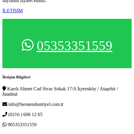
sayfasını ziyaret ediniz.
İLETİŞİM
05353351559
İletişim Bilgileri
Karslı Ahmet Cad Sivas Sokak 17/A İçerenköy / Ataşehir /
İstanbul
info@beratendustriyel.com.tr
(0216 ) 606 12 65
905353351559