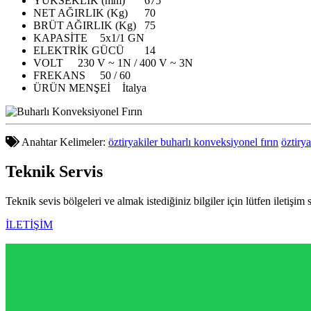
YÜKSEKLİK (mm)
675
NET AĞIRLIK (Kg)
70
BRÜT AĞIRLIK (Kg)
75
KAPASİTE
5x1/1 GN
ELEKTRİK GÜCÜ
14
VOLT
230 V ~ 1N / 400 V ~ 3N
FREKANS
50 / 60
ÜRÜN MENŞEİ
İtalya
Anahtar Kelimeler:
öztiryakiler buharlı konveksiyonel fırın
öztiry
Teknik
Servis
Teknik sevis bölgeleri ve almak istediğiniz bilgiler için lütfen iletişim 
İLETİŞİM