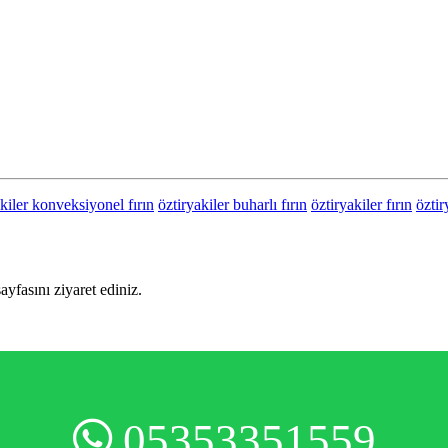
akiler konveksiyonel fırın
öztiryakiler buharlı fırın
öztiryakiler fırın
öztir
sayfasını ziyaret ediniz.
05353351559