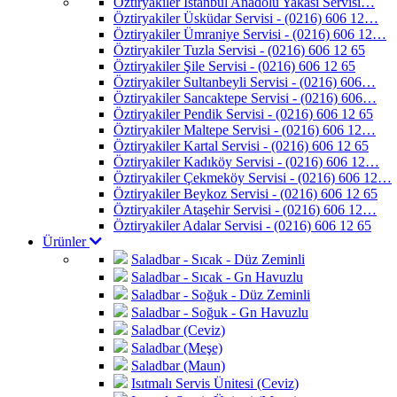
Öztiryakiler İstanbul Anadolu Yakası Servisi…
Öztiryakiler Üsküdar Servisi - (0216) 606 12…
Öztiryakiler Ümraniye Servisi - (0216) 606 12…
Öztiryakiler Tuzla Servisi - (0216) 606 12 65
Öztiryakiler Şile Servisi - (0216) 606 12 65
Öztiryakiler Sultanbeyli Servisi - (0216) 606…
Öztiryakiler Sancaktepe Servisi - (0216) 606…
Öztiryakiler Pendik Servisi - (0216) 606 12 65
Öztiryakiler Maltepe Servisi - (0216) 606 12…
Öztiryakiler Kartal Servisi - (0216) 606 12 65
Öztiryakiler Kadıköy Servisi - (0216) 606 12…
Öztiryakiler Çekmeköy Servisi - (0216) 606 12…
Öztiryakiler Beykoz Servisi - (0216) 606 12 65
Öztiryakiler Ataşehir Servisi - (0216) 606 12…
Öztiryakiler Adalar Servisi - (0216) 606 12 65
Ürünler
Saladbar - Sıcak - Düz Zeminli
Saladbar - Sıcak - Gn Havuzlu
Saladbar - Soğuk - Düz Zeminli
Saladbar - Soğuk - Gn Havuzlu
Saladbar (Ceviz)
Saladbar (Meşe)
Saladbar (Maun)
Isıtmalı Servis Ünitesi (Ceviz)