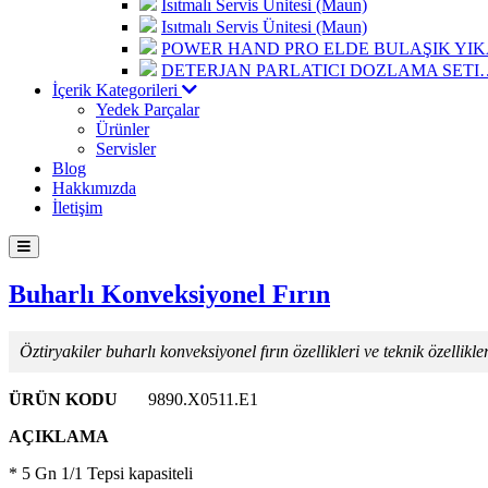
Isıtmalı Servis Ünitesi (Maun)
Isıtmalı Servis Ünitesi (Maun)
POWER HAND PRO ELDE BULAŞIK Y
DETERJAN PARLATICI DOZLAMA SETI
İçerik Kategorileri
Yedek Parçalar
Ürünler
Servisler
Blog
Hakkımızda
İletişim
Buharlı Konveksiyonel Fırın
Öztiryakiler buharlı konveksiyonel fırın özellikleri ve teknik özellikler
ÜRÜN KODU
9890.X0511.E1
AÇIKLAMA
* 5 Gn 1/1 Tepsi kapasiteli