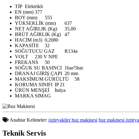
TİP
Elektrikli
EN (mm)
377
BOY (mm)
555
YÜKSEKLİK (mm)
637
NET AĞIRLIK (Kg)
35,00
BRÜT AĞIRLIK (Kg)
47
HACİM (m3)
0,2080
KAPASİTE
32
SOĞUTUCU GAZ
R134a
VOLT
230 V NPE
FREKANS
50
SOĞUK SU BASINCI
1bar/5bar
DRANAJ GİRİŞ ÇAPI
20 mm
MAKSİMUM GÜRÜLTÜ
58
KORUMA SINIFI
IP 21
ÜRÜN MENŞEİ
İtalya
MARKA
SIMAG
Anahtar Kelimeler:
öztiryakiler buz makinesi
buz makinesi öztirya
Teknik
Servis