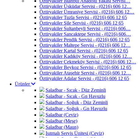
Öztiryakiler İstanbul Anadolu Yakası Servisi…
Öztiryakiler Üsküdar Servisi - (0216) 606 12…
Öztiryakiler Ümraniye Servisi - (0216) 606 12…
Öztiryakiler Tuzla Servisi - (0216) 606 12 65
Öztiryakiler Şile Servisi - (0216) 606 12 65
Öztiryakiler Sultanbeyli Servisi - (0216) 606…
Öztiryakiler Sancaktepe Servisi - (0216) 606…
Öztiryakiler Pendik Servisi - (0216) 606 12 65
Öztiryakiler Maltepe Servisi - (0216) 606 12…
Öztiryakiler Kartal Servisi - (0216) 606 12 65
Öztiryakiler Kadıköy Servisi - (0216) 606 12…
Öztiryakiler Çekmeköy Servisi - (0216) 606 12…
Öztiryakiler Beykoz Servisi - (0216) 606 12 65
Öztiryakiler Ataşehir Servisi - (0216) 606 12…
Öztiryakiler Adalar Servisi - (0216) 606 12 65
Ürünler
Saladbar - Sıcak - Düz Zeminli
Saladbar - Sıcak - Gn Havuzlu
Saladbar - Soğuk - Düz Zeminli
Saladbar - Soğuk - Gn Havuzlu
Saladbar (Ceviz)
Saladbar (Meşe)
Saladbar (Maun)
Isıtmalı Servis Ünitesi (Ceviz)