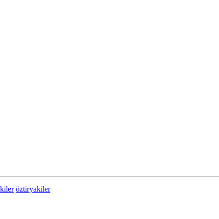
kiler
öztiryakiler