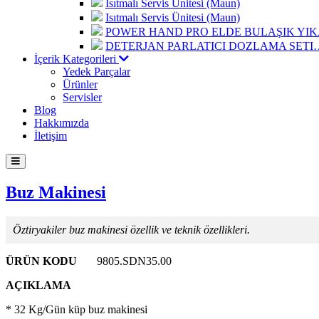
Isıtmalı Servis Ünitesi (Maun)
Isıtmalı Servis Ünitesi (Maun)
POWER HAND PRO ELDE BULAŞIK Y
DETERJAN PARLATICI DOZLAMA SETI
İçerik Kategorileri
Yedek Parçalar
Ürünler
Servisler
Blog
Hakkımızda
İletişim
Buz Makinesi
Öztiryakiler buz makinesi özellik ve teknik özellikleri.
ÜRÜN KODU
9805.SDN35.00
AÇIKLAMA
* 32 Kg/Gün küp buz makinesi