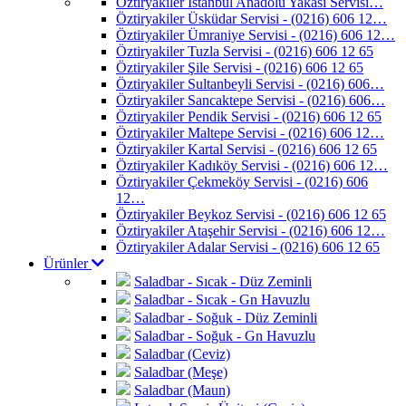
Öztiryakiler İstanbul Anadolu Yakası Servisi…
Öztiryakiler Üsküdar Servisi - (0216) 606 12…
Öztiryakiler Ümraniye Servisi - (0216) 606 12…
Öztiryakiler Tuzla Servisi - (0216) 606 12 65
Öztiryakiler Şile Servisi - (0216) 606 12 65
Öztiryakiler Sultanbeyli Servisi - (0216) 606…
Öztiryakiler Sancaktepe Servisi - (0216) 606…
Öztiryakiler Pendik Servisi - (0216) 606 12 65
Öztiryakiler Maltepe Servisi - (0216) 606 12…
Öztiryakiler Kartal Servisi - (0216) 606 12 65
Öztiryakiler Kadıköy Servisi - (0216) 606 12…
Öztiryakiler Çekmeköy Servisi - (0216) 606
12…
Öztiryakiler Beykoz Servisi - (0216) 606 12 65
Öztiryakiler Ataşehir Servisi - (0216) 606 12…
Öztiryakiler Adalar Servisi - (0216) 606 12 65
Ürünler
Saladbar - Sıcak - Düz Zeminli
Saladbar - Sıcak - Gn Havuzlu
Saladbar - Soğuk - Düz Zeminli
Saladbar - Soğuk - Gn Havuzlu
Saladbar (Ceviz)
Saladbar (Meşe)
Saladbar (Maun)