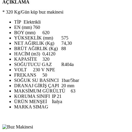
AÇIKLAMA
* 320 Kg/Gün küp buz makinesi
TİP
Elektrikli
EN (mm)
760
BOY (mm)
620
YÜKSEKLİK (mm)
575
NET AĞIRLIK (Kg)
74,30
BRÜT AĞIRLIK (Kg)
88
HACİM (m3)
0,4120
KAPASİTE
320
SOĞUTUCU GAZ
R404a
VOLT
230 V NPE
FREKANS
50
SOĞUK SU BASINCI
1bar/5bar
DRANAJ GİRİŞ ÇAPI
20 mm
MAKSİMUM GÜRÜLTÜ
63
KORUMA SINIFI
IP 21
ÜRÜN MENŞEİ
İtalya
MARKA
SIMAG