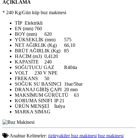
AÇIKLAMA
* 240 Kg/Gün küp buz makinesi
TİP
Elektrikli
EN (mm)
760
BOY (mm)
620
YÜKSEKLİK (mm)
575
NET AĞIRLIK (Kg)
66,10
BRÜT AĞIRLIK (Kg)
85
HACİM (m3)
0,4120
KAPASİTE
240
SOĞUTUCU GAZ
R404a
VOLT
230 V NPE
FREKANS
50
SOĞUK SU BASINCI
1bar/5bar
DRANAJ GİRİŞ ÇAPI
20 mm
MAKSİMUM GÜRÜLTÜ
63
KORUMA SINIFI
IP 21
ÜRÜN MENŞEİ
İtalya
MARKA
SIMAG
Anahtar Kelimeler:
öztiryakiler buz makinesi
buz makinesi