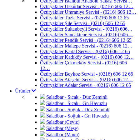
Öztiryakiler İstanbul Anadolu Yakası Servisi…
Öztiryakiler Üsküdar Servisi - (0216) 606 12…
Öztiryakiler Ümraniye Servisi - (0216) 606 12…
Öztiryakiler Tuzla Servisi - (0216) 606 12 65
Öztiryakiler Şile Servisi - (0216) 606 12 65
Öztiryakiler Sultanbeyli Servisi - (0216) 606…
Öztiryakiler Sancaktepe Servisi - (0216) 606…
Öztiryakiler Pendik Servisi - (0216) 606 12 65
Öztiryakiler Maltepe Servisi - (0216) 606 12…
Öztiryakiler Kartal Servisi - (0216) 606 12 65
Öztiryakiler Kadıköy Servisi - (0216) 606 12…
Öztiryakiler Çekmeköy Servisi - (0216) 606
12…
Öztiryakiler Beykoz Servisi - (0216) 606 12 65
Öztiryakiler Ataşehir Servisi - (0216) 606 12…
Öztiryakiler Adalar Servisi - (0216) 606 12 65
Ürünler
Saladbar - Sıcak - Düz Zeminli
Saladbar - Sıcak - Gn Havuzlu
Saladbar - Soğuk - Düz Zeminli
Saladbar - Soğuk - Gn Havuzlu
Saladbar (Ceviz)
Saladbar (Meşe)
Saladbar (Maun)