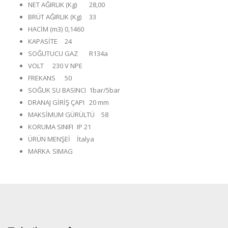
NET AĞIRLIK (Kg)
28,00
BRÜT AĞIRLIK (Kg)
33
HACİM (m3)
0,1460
KAPASİTE
24
SOĞUTUCU GAZ
R134a
VOLT
230 V NPE
FREKANS
50
SOĞUK SU BASINCI
1bar/5bar
DRANAJ GİRİŞ ÇAPI
20 mm
MAKSİMUM GÜRÜLTÜ
58
KORUMA SINIFI
IP 21
ÜRÜN MENŞEİ
İtalya
MARKA
SIMAG