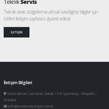
Teknik
Servis
Teknik sevis bölgeleri ve almak istediğiniz bilgiler için
lütfen iletişim sayfasını ziyaret ediniz.
İLETİŞİM
İletişim Bilgileri
Karslı Ahmet Cad Sivas Sokak 17/A İçerenköy / Ataşehir /
İstanbul
info@beratendustriyel.com.tr