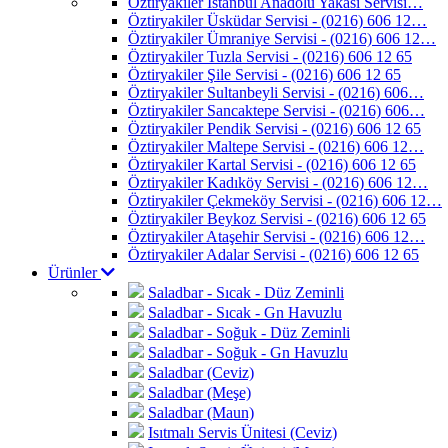
Öztiryakiler İstanbul Anadolu Yakası Servisi…
Öztiryakiler Üsküdar Servisi - (0216) 606 12…
Öztiryakiler Ümraniye Servisi - (0216) 606 12…
Öztiryakiler Tuzla Servisi - (0216) 606 12 65
Öztiryakiler Şile Servisi - (0216) 606 12 65
Öztiryakiler Sultanbeyli Servisi - (0216) 606…
Öztiryakiler Sancaktepe Servisi - (0216) 606…
Öztiryakiler Pendik Servisi - (0216) 606 12 65
Öztiryakiler Maltepe Servisi - (0216) 606 12…
Öztiryakiler Kartal Servisi - (0216) 606 12 65
Öztiryakiler Kadıköy Servisi - (0216) 606 12…
Öztiryakiler Çekmeköy Servisi - (0216) 606 12…
Öztiryakiler Beykoz Servisi - (0216) 606 12 65
Öztiryakiler Ataşehir Servisi - (0216) 606 12…
Öztiryakiler Adalar Servisi - (0216) 606 12 65
Ürünler
Saladbar - Sıcak - Düz Zeminli
Saladbar - Sıcak - Gn Havuzlu
Saladbar - Soğuk - Düz Zeminli
Saladbar - Soğuk - Gn Havuzlu
Saladbar (Ceviz)
Saladbar (Meşe)
Saladbar (Maun)
Isıtmalı Servis Ünitesi (Ceviz)