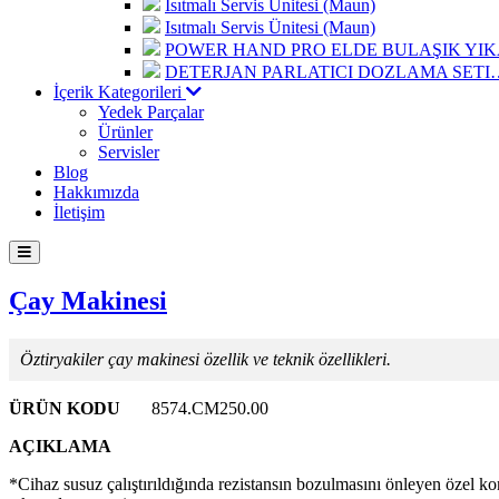
Isıtmalı Servis Ünitesi (Maun)
Isıtmalı Servis Ünitesi (Maun)
POWER HAND PRO ELDE BULAŞIK Y
DETERJAN PARLATICI DOZLAMA SETI
İçerik Kategorileri
Yedek Parçalar
Ürünler
Servisler
Blog
Hakkımızda
İletişim
Çay Makinesi
Öztiryakiler çay makinesi özellik ve teknik özellikleri.
ÜRÜN KODU
8574.CM250.00
AÇIKLAMA
*Cihaz susuz çalıştırıldığında rezistansın bozulmasını önleyen özel kon