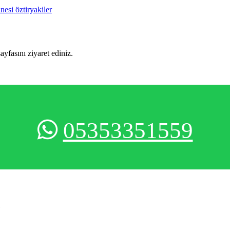
nesi öztiryakiler
sayfasını ziyaret ediniz.
05353351559