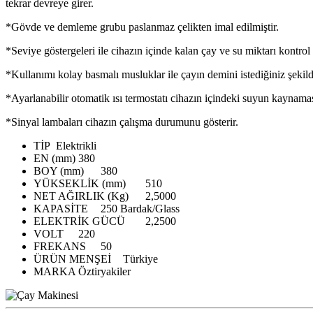
tekrar devreye girer.
*Gövde ve demleme grubu paslanmaz çelikten imal edilmiştir.
*Seviye göstergeleri ile cihazın içinde kalan çay ve su miktarı kontrol e
*Kullanımı kolay basmalı musluklar ile çayın demini istediğiniz şekilde
*Ayarlanabilir otomatik ısı termostatı cihazın içindeki suyun kaynaması
*Sinyal lambaları cihazın çalışma durumunu gösterir.
TİP
Elektrikli
EN (mm)
380
BOY (mm)
380
YÜKSEKLİK (mm)
510
NET AĞIRLIK (Kg)
2,5000
KAPASİTE
250 Bardak/Glass
ELEKTRİK GÜCÜ
2,2500
VOLT
220
FREKANS
50
ÜRÜN MENŞEİ
Türkiye
MARKA
Öztiryakiler