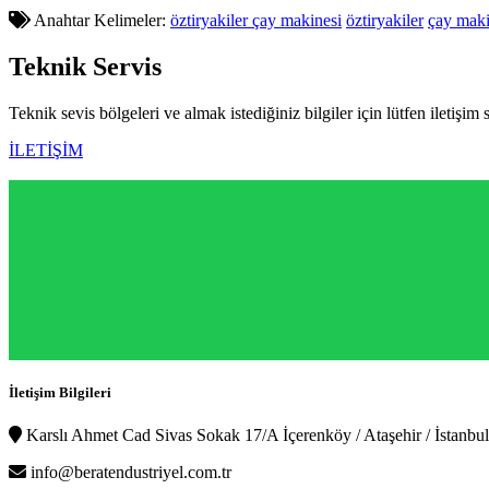
Anahtar Kelimeler:
öztiryakiler çay makinesi
öztiryakiler
çay maki
Teknik
Servis
Teknik sevis bölgeleri ve almak istediğiniz bilgiler için lütfen iletişim 
İLETİŞİM
İletişim Bilgileri
Karslı Ahmet Cad Sivas Sokak 17/A İçerenköy / Ataşehir / İstanbul
info@beratendustriyel.com.tr