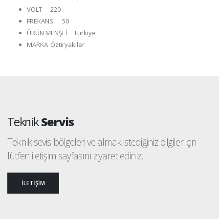
VOLT
220
FREKANS
50
ÜRÜN MENŞEİ
Türkiye
MARKA
Öztiryakiler
Teknik
Servis
Teknik sevis bölgeleri ve almak istediğiniz bilgiler için
lütfen iletişim sayfasını ziyaret ediniz.
İLETİŞİM