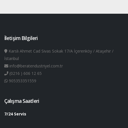
İletişim Bilgileri
Karslı Ahmet Cad Sivas Sokak 17/A İçerenköy / Ataşehir /
İstanbul
info@beratendustriyel.com.tr
(0216 ) 606 12 65
905353351559
Çalışma Saatleri
7/24 Servis