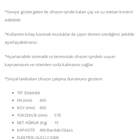
*Seviye göstergeleri ile cihazın içinde kalan çay ve su miktarı kontrol
edilebilir.
*Kullanımı kolay basmalı musluklar ile çayın demini istediğiniz şekilde
ayarlayabilirsiniz.
*Ayarlanabilir otomatik ısı termostatı cihazın içindeki suyun
kaynamasını ve istenilen ısıda kalmasını sağlar.
*Sinyal lambaları cihazın çalışma durumunu gösterir.
TİP
Elektrikli
EN (mm)
430
BOY (mm)
430
YÜKSEKLİK (mm)
570
NET AĞIRLIK (Kg)
15
KAPASİTE
400 Bardak/Glass
ELEKTRİK GÜCÜ
2,5000