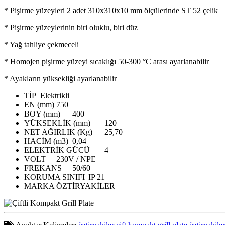
* Pişirme yüzeyleri 2 adet 310x310x10 mm ölçülerinde ST 52 çelik
* Pişirme yüzeylerinin biri oluklu, biri düz
* Yağ tahliye çekmeceli
* Homojen pişirme yüzeyi sıcaklığı 50-300 °C arası ayarlanabilir
* Ayakların yüksekliği ayarlanabilir
TİP
Elektrikli
EN (mm)
750
BOY (mm)
400
YÜKSEKLİK (mm)
120
NET AĞIRLIK (Kg)
25,70
HACİM (m3)
0,04
ELEKTRİK GÜCÜ
4
VOLT
230V / NPE
FREKANS
50/60
KORUMA SINIFI
IP 21
MARKA
ÖZTİRYAKİLER