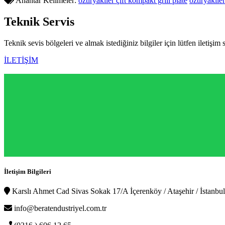
Anahtar Kelimeler:
öztiryakiler çift kompakt grill plate
öztiryakiler
Teknik
Servis
Teknik sevis bölgeleri ve almak istediğiniz bilgiler için lütfen iletişim 
İLETİŞİM
İletişim Bilgileri
Karslı Ahmet Cad Sivas Sokak 17/A İçerenköy / Ataşehir / İstanbul
info@beratendustriyel.com.tr