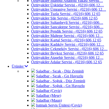
Öztiryakiler İstanbul Anadolu Yakası Servisi…
Öztiryakiler Üsküdar Servisi - (0216) 606 12…
Öztiryakiler Ümraniye Servisi - (0216) 606 12…
Öztiryakiler Tuzla Servisi - (0216) 606 12 65
Öztiryakiler Şile Servisi - (0216) 606 12 65
Öztiryakiler Sultanbeyli Servisi - (0216) 606…
Öztiryakiler Sancaktepe Servisi - (0216) 606…
Öztiryakiler Pendik Servisi - (0216) 606 12 65
Öztiryakiler Maltepe Servisi - (0216) 606 12…
Öztiryakiler Kartal Servisi - (0216) 606 12 65
Öztiryakiler Kadıköy Servisi - (0216) 606 12…
Öztiryakiler Çekmeköy Servisi - (0216) 606 12…
Öztiryakiler Beykoz Servisi - (0216) 606 12 65
Öztiryakiler Ataşehir Servisi - (0216) 606 12…
Öztiryakiler Adalar Servisi - (0216) 606 12 65
Ürünler
Saladbar - Sıcak - Düz Zeminli
Saladbar - Sıcak - Gn Havuzlu
Saladbar - Soğuk - Düz Zeminli
Saladbar - Soğuk - Gn Havuzlu
Saladbar (Ceviz)
Saladbar (Meşe)
Saladbar (Maun)
Isıtmalı Servis Ünitesi (Ceviz)