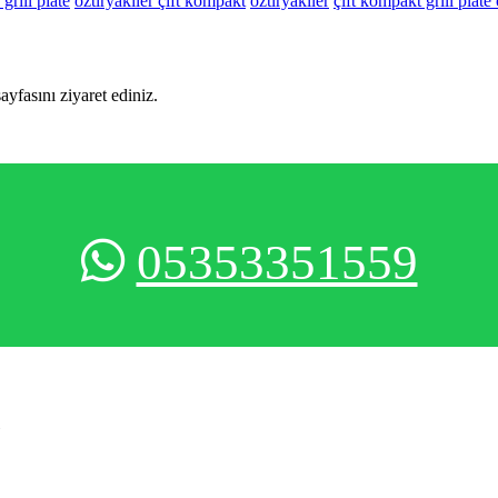
 grill plate
öztiryakiler çift kompakt
öztiryakiler
çift kompakt grill plate 
sayfasını ziyaret ediniz.
05353351559