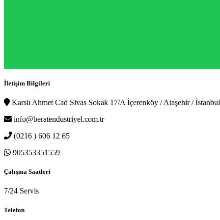
İletişim Bilgileri
Karslı Ahmet Cad Sivas Sokak 17/A İçerenköy / Ataşehir / İstanbul
info@beratendustriyel.com.tr
(0216 ) 606 12 65
905353351559
Çalışma Saatleri
7/24 Servis
Telefon