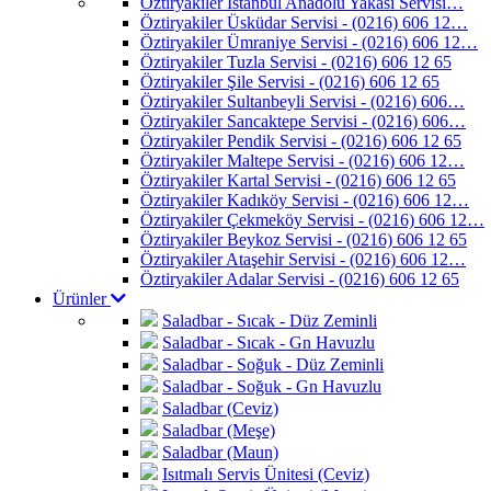
Öztiryakiler İstanbul Anadolu Yakası Servisi…
Öztiryakiler Üsküdar Servisi - (0216) 606 12…
Öztiryakiler Ümraniye Servisi - (0216) 606 12…
Öztiryakiler Tuzla Servisi - (0216) 606 12 65
Öztiryakiler Şile Servisi - (0216) 606 12 65
Öztiryakiler Sultanbeyli Servisi - (0216) 606…
Öztiryakiler Sancaktepe Servisi - (0216) 606…
Öztiryakiler Pendik Servisi - (0216) 606 12 65
Öztiryakiler Maltepe Servisi - (0216) 606 12…
Öztiryakiler Kartal Servisi - (0216) 606 12 65
Öztiryakiler Kadıköy Servisi - (0216) 606 12…
Öztiryakiler Çekmeköy Servisi - (0216) 606 12…
Öztiryakiler Beykoz Servisi - (0216) 606 12 65
Öztiryakiler Ataşehir Servisi - (0216) 606 12…
Öztiryakiler Adalar Servisi - (0216) 606 12 65
Ürünler
Saladbar - Sıcak - Düz Zeminli
Saladbar - Sıcak - Gn Havuzlu
Saladbar - Soğuk - Düz Zeminli
Saladbar - Soğuk - Gn Havuzlu
Saladbar (Ceviz)
Saladbar (Meşe)
Saladbar (Maun)
Isıtmalı Servis Ünitesi (Ceviz)