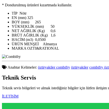
* Dondurulmuş ürünleri kızartmada kullanılır.
TİP
Nötr
EN (mm)
325
BOY (mm)
265
YÜKSEKLİK (mm)
50
NET AĞIRLIK (Kg)
0,6
BRÜT AĞIRLIK (Kg)
1,6
HACİM (m3)
0,0500
ÜRÜN MENŞEİ
Almanya
MARKA
OZTI&RATIONAL
Anahtar Kelimeler:
öztiryakiler combifry
öztiryakiler
combifry özt
Teknik
Servis
Teknik sevis bölgeleri ve almak istediğiniz bilgiler için lütfen iletişim 
İLETİŞİM