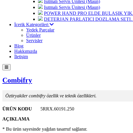
Isıtmalı Servis Ünitesi (Maun)
Isıtmalı Servis Ünitesi (Maun)
POWER HAND PRO ELDE BULAŞIK Y
DETERJAN PARLATICI DOZLAMA SETI
İçerik Kategorileri
Yedek Parçalar
Ürünler
Servisler
Blog
Hakkımızda
İletişim
Combifry
Öztiryakiler combifry özellik ve teknik özellikleri.
ÜRÜN KODU
5RRX.60191.250
AÇIKLAMA
* Bu ürün sayesinde yağdan tasarruf sağlanır.