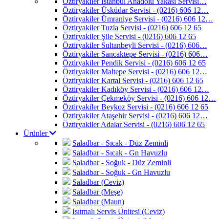
Öztiryakiler İstanbul Anadolu Yakası Servisi…
Öztiryakiler Üsküdar Servisi - (0216) 606 12…
Öztiryakiler Ümraniye Servisi - (0216) 606 12…
Öztiryakiler Tuzla Servisi - (0216) 606 12 65
Öztiryakiler Şile Servisi - (0216) 606 12 65
Öztiryakiler Sultanbeyli Servisi - (0216) 606…
Öztiryakiler Sancaktepe Servisi - (0216) 606…
Öztiryakiler Pendik Servisi - (0216) 606 12 65
Öztiryakiler Maltepe Servisi - (0216) 606 12…
Öztiryakiler Kartal Servisi - (0216) 606 12 65
Öztiryakiler Kadıköy Servisi - (0216) 606 12…
Öztiryakiler Çekmeköy Servisi - (0216) 606 12…
Öztiryakiler Beykoz Servisi - (0216) 606 12 65
Öztiryakiler Ataşehir Servisi - (0216) 606 12…
Öztiryakiler Adalar Servisi - (0216) 606 12 65
Ürünler
Saladbar - Sıcak - Düz Zeminli
Saladbar - Sıcak - Gn Havuzlu
Saladbar - Soğuk - Düz Zeminli
Saladbar - Soğuk - Gn Havuzlu
Saladbar (Ceviz)
Saladbar (Meşe)
Saladbar (Maun)
Isıtmalı Servis Ünitesi (Ceviz)