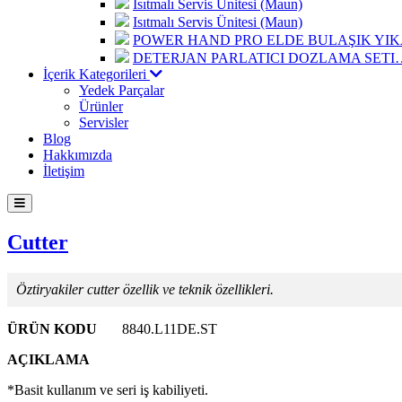
Isıtmalı Servis Ünitesi (Maun)
Isıtmalı Servis Ünitesi (Maun)
POWER HAND PRO ELDE BULAŞIK Y
DETERJAN PARLATICI DOZLAMA SETI
İçerik Kategorileri
Yedek Parçalar
Ürünler
Servisler
Blog
Hakkımızda
İletişim
Cutter
Öztiryakiler cutter özellik ve teknik özellikleri.
ÜRÜN KODU
8840.L11DE.ST
AÇIKLAMA
*Basit kullanım ve seri iş kabiliyeti.