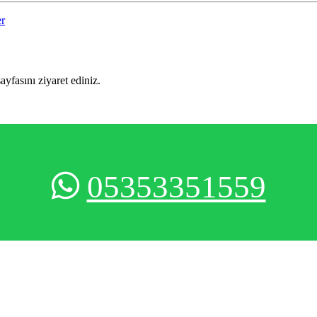
er
sayfasını ziyaret ediniz.
05353351559