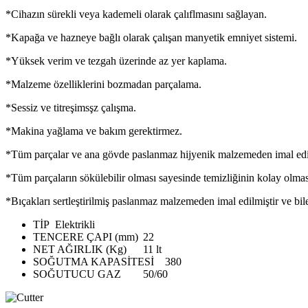
*Cihazın sürekli veya kademeli olarak çalıflmasını sağlayan.
*Kapağa ve hazneye bağlı olarak çalışan manyetik emniyet sistemi.
*Yüksek verim ve tezgah üzerinde az yer kaplama.
*Malzeme özelliklerini bozmadan parçalama.
*Sessiz ve titreşimsşz çalışma.
*Makina yağlama ve bakım gerektirmez.
*Tüm parçalar ve ana gövde paslanmaz hijyenik malzemeden imal edil
*Tüm parçaların sökülebilir olması sayesinde temizliğinin kolay olmas
*Bıçakları sertleştirilmiş paslanmaz malzemeden imal edilmiştir ve bilen
TİP
Elektrikli
TENCERE ÇAPI (mm)
22
NET AĞIRLIK (Kg)
11 lt
SOĞUTMA KAPASİTESİ
380
SOĞUTUCU GAZ
50/60