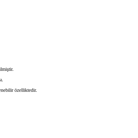
miştir.
ı.
ebilir özelliktedir.