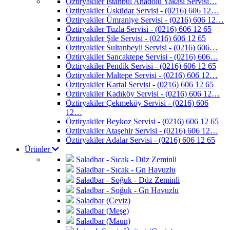
Öztiryakiler İstanbul Anadolu Yakası Servisi…
Öztiryakiler Üsküdar Servisi - (0216) 606 12…
Öztiryakiler Ümraniye Servisi - (0216) 606 12…
Öztiryakiler Tuzla Servisi - (0216) 606 12 65
Öztiryakiler Şile Servisi - (0216) 606 12 65
Öztiryakiler Sultanbeyli Servisi - (0216) 606…
Öztiryakiler Sancaktepe Servisi - (0216) 606…
Öztiryakiler Pendik Servisi - (0216) 606 12 65
Öztiryakiler Maltepe Servisi - (0216) 606 12…
Öztiryakiler Kartal Servisi - (0216) 606 12 65
Öztiryakiler Kadıköy Servisi - (0216) 606 12…
Öztiryakiler Çekmeköy Servisi - (0216) 606
12…
Öztiryakiler Beykoz Servisi - (0216) 606 12 65
Öztiryakiler Ataşehir Servisi - (0216) 606 12…
Öztiryakiler Adalar Servisi - (0216) 606 12 65
Ürünler
Saladbar - Sıcak - Düz Zeminli
Saladbar - Sıcak - Gn Havuzlu
Saladbar - Soğuk - Düz Zeminli
Saladbar - Soğuk - Gn Havuzlu
Saladbar (Ceviz)
Saladbar (Meşe)
Saladbar (Maun)