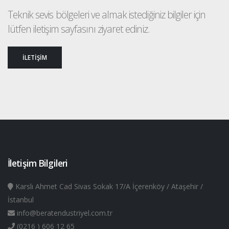
Teknik sevis bölgeleri ve almak istediğiniz bilgiler için
lütfen iletişim sayfasını ziyaret ediniz.
İLETİŞİM
İletişim Bilgileri
Karslı Ahmet Cad Sivas Sokak 17/A İçerenköy / Ataşehir /
İstanbul
info@beratendustriyel.com.tr
(0216 ) 606 12 65