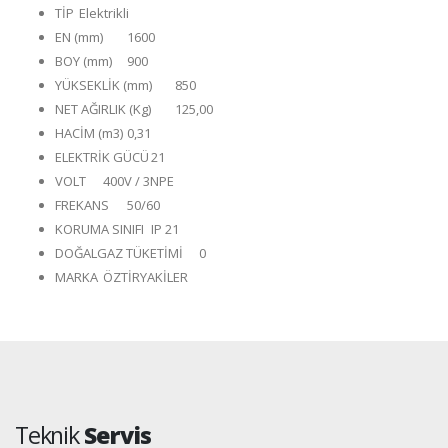
TİP
Elektrikli
EN (mm)
1600
BOY (mm)
900
YÜKSEKLİK (mm)
850
NET AĞIRLIK (Kg)
125,00
HACİM (m3)
0,31
ELEKTRİK GÜCÜ
21
VOLT
400V / 3NPE
FREKANS
50/60
KORUMA SINIFI
IP 21
DOĞALGAZ TÜKETİMİ
0
MARKA
ÖZTİRYAKİLER
Teknik
Servis