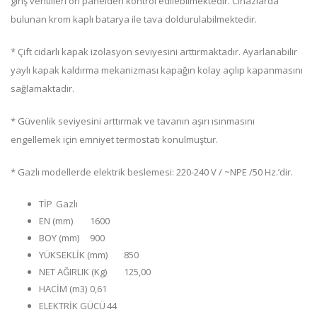
giriş ventilleri ön panelden kontrol edilebilmektedir. Cihazlarda
bulunan krom kaplı batarya ile tava doldurulabilmektedir.
* Çift cidarlı kapak izolasyon seviyesini arttırmaktadır. Ayarlanabilir
yaylı kapak kaldırma mekanizması kapağın kolay açılıp kapanmasını
sağlamaktadır.
* Güvenlik seviyesini arttırmak ve tavanın aşırı ısınmasını
engellemek için emniyet termostatı konulmuştur.
* Gazlı modellerde elektrik beslemesi: 220-240 V / ~NPE /50 Hz.’dir.
TİP
Gazlı
EN (mm)
1600
BOY (mm)
900
YÜKSEKLİK (mm)
850
NET AĞIRLIK (Kg)
125,00
HACİM (m3)
0,61
ELEKTRİK GÜCÜ
44