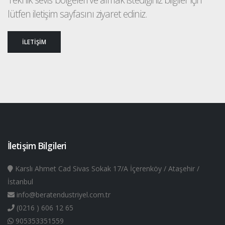
lütfen iletişim sayfasını ziyaret ediniz.
İLETİŞİM
İletişim Bilgileri
Karslı Ahmet Cad Sivas Sokak 17/A İçerenköy / Ataşehir /
İstanbul
info@beratendustriyel.com.tr
(0216 ) 606 12 65
905353351559