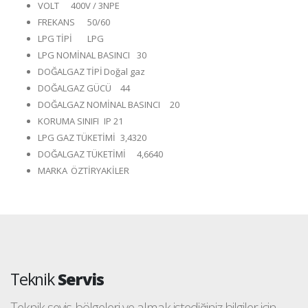
VOLT
400V / 3NPE
FREKANS
50/60
LPG TİPİ
LPG
LPG NOMİNAL BASINCI
30
DOĞALGAZ TİPİ
Doğal gaz
DOĞALGAZ GÜCÜ
44
DOĞALGAZ NOMİNAL BASINCI
20
KORUMA SINIFI
IP 21
LPG GAZ TÜKETİMİ
3,4320
DOĞALGAZ TÜKETİMİ
4,6640
MARKA
ÖZTİRYAKİLER
Teknik
Servis
Teknik sevis bölgeleri ve almak istediğiniz bilgiler için